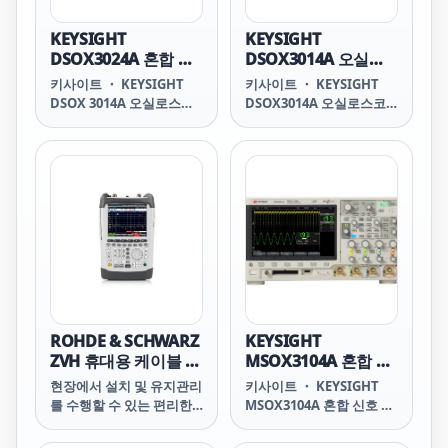
KEYSIGHT
KEYSIGHT
DSOX3024A 혼합 신
DSOX3014A 오실로
호 오실로스코프: 200
스코프: 100 MHz, 4채
키사이트 ・ KEYSIGHT
키사이트 ・ KEYSIGHT
MHz, 아날로그 4채널
널
DSOX 3014A 오실로스코
DSOX3014A 오실로스코
+ 디지털 16채널
프: 100 MHz, 4채널
프: 100 MHz, 4채널
DSOX3014A
DSOX3014A
Oscilloscope: 100 MHz, 4
Oscilloscope: 100 MHz, 4
Channels HIGHLIGHTS
Channels HIGHLIGHTS
200 MHz 아날로그 4채널 +
100 MHz 아날로그 4채널
디지털 16채널 8.5인치의
8.5인치의 WVGA 디스플
WVGA 디스플레이로 간편
레이로 간편하게 신호 분석
하게 신호 분석 최대 4
최대 4 Mpts의 메모리로
Mpts의 메모리로 더 많은
더 많은 데이터 수집
데이터 수집 1,000,000
1,000,000 wfms/s의 업데
wfms/s의 업데이트 속도
이트 속도로 더 많은 신호
로 더 많은 신호를 상세하
를 상세하게 확인 완전한
ROHDE & SCHWARZ
KEYSIGHT
게 확인 완전한 업그레이드
업그레이드의 용이성으로
ZVH 휴대용 케이블 및
MSOX3104A 혼합 신
의 용이성으로 측정 성능
측정 성능 확장. 대역폭, 메
안테나 분석기
호 오실로스코프: 1
현장에서 설치 및 유지관리
키사이트 ・ KEYSIGHT
확장. 대역폭, 메모리, , 20
모리, 디지털 채널, 20 MHz
GHz, 아날로그 4채널
를 수행할 수 있는 편리한
MSOX3104A 혼합 신호 오
MHz 임의 파형 발생기
임의 파형 발생기
+ 디지털 16채널
분석기, 손쉬운 작동 및 간
실로스코프: 1 GHz, 아날로
(WaveGen), 3
(WaveGen), 3디지트 전압
단한 설명서
그 4채널 + 디지털 16채널