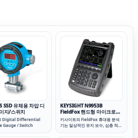
YS SSD 유체용 차압 디
KEYSIGHT N9953B
이지/스위치
FieldFox 핸드형 마이크로파
분석기, 54 GHz
 Digital Differential
키사이트의 FieldFox 휴대용 분석
e Gauge / Switch
기는 일상적인 유지 보수, 심층 적인
문제 해결 및 그 사이의 모든 힘든 작
업 환경을 처리할 수 있습니다. 요구