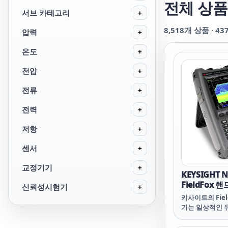
전체 상품
서브 카테고리
+
8,518
개 상품 ·
43
압력
+
온도
+
전압
+
전류
+
전력
+
저항
+
센서
+
교정기기
+
KEYSIGHT N
FieldFox
신뢰성시험기
+
신호 분석기, 3
키사이트의 Fiel
기는 일상적인 유
문제 해결 및 그
업 환경을 처리할