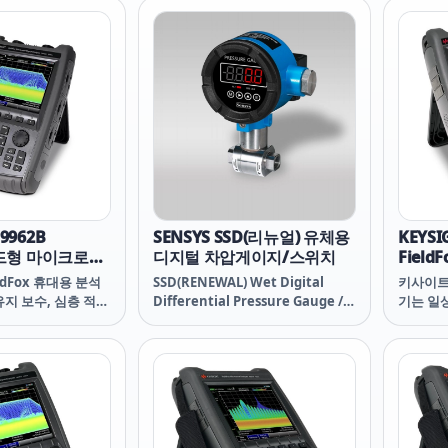
 충족하는 소프트웨
사항을 가장 잘 충족하는 소프트웨
Fox 구성을 선택하십
어 지원 FieldFox 구성을 선택하십
시오.
9962B
SENSYS SSD(리뉴얼) 유체용
KEYSI
 핸드형 마이크로파
디지털 차압게이지/스위치
Fiel
0 GHz
신호 분
dFox 휴대용 분석
SSD(RENEWAL) Wet Digital
키사이트의
지 보수, 심층 적인
Differential Pressure Gauge /
기는 일
 사이의 모든 힘든 작
Switch
문제 해결
 수 있습니다. 요구
업 환경
 충족하는 소프트웨
사항을 
Fox 구성을 선택하십
어 지원 
시오.