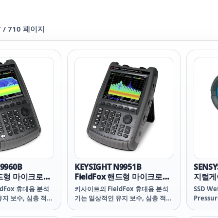
7
/
710
페이지
9960B
KEYSIGHT N9951B
SENS
 핸드형 마이크로파
FieldFox 핸드형 마이크로파
지털게
2 GHz
분석기, 44 GHz
dFox 휴대용 분석
키사이트의 FieldFox 휴대용 분석
SSD Wet
지 보수, 심층 적인
기는 일상적인 유지 보수, 심층 적인
Pressur
 사이의 모든 힘든 작
문제 해결 및 그 사이의 모든 힘든 작
 수 있습니다. 요구
업 환경을 처리할 수 있습니다. 요구