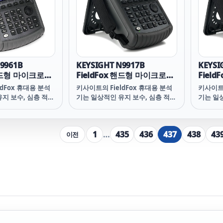
9961B
KEYSIGHT N9917B
KEYSI
 핸드형 마이크로파
FieldFox 핸드형 마이크로웨
Fiel
4 GHz
이브 분석기, 18 GHz
이브 분
dFox 휴대용 분석
키사이트의 FieldFox 휴대용 분석
키사이트의
지 보수, 심층 적인
기는 일상적인 유지 보수, 심층 적인
기는 일
 사이의 모든 힘든 작
문제 해결 및 그 사이의 모든 힘든 작
문제 해결
 수 있습니다. 요구
업 환경을 처리할 수 있습니다. 요구
업 환경
 충족하는 소프트웨
사항을 가장 잘 충족하는 키사이트
사항을 
1
…
435
436
437
438
43
이전
Fox 구성을 선택하십
FieldFox 구성을 선택합니다.
Field