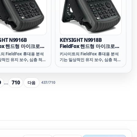
GHT N9916B
KEYSIGHT N9918B
dFox 핸드형 마이크로웨
FieldFox 핸드형 마이크로파
석기, 14 GHz
분석기, 26.5 GHz
 FieldFox 휴대용 분석
키사이트의 FieldFox 휴대용 분석
상적인 유지 보수, 심층 적인
기는 일상적인 유지 보수, 심층 적인
 및 그 사이의 모든 힘든 작
문제 해결 및 그 사이의 모든 힘든 작
을 처리할 수 있습니다. 요구
업 환경을 처리할 수 있습니다. 요구
가장 잘 충족하는 키사이트
사항을 가장 잘 충족하는 키사이트
9
…
710
다음
437
/
710
Fox 구성을 선택합니다.
FieldFox 구성을 선택합니다.