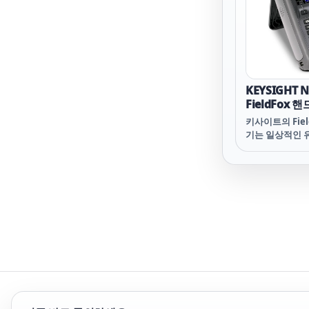
KEYSIGHT N
FieldFox
신호 분석기, 4
키사이트의 Fiel
기는 일상적인 유
문제 해결 및 그
업 환경을 처리할
사항을 가장 잘
어 지원 Field
시오.