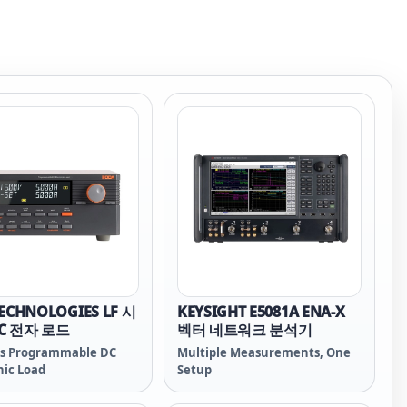
ECHNOLOGIES LF 시
KEYSIGHT E5081A ENA-X
C 전자 로드
벡터 네트워크 분석기
es Programmable DC
Multiple Measurements, One
nic Load
Setup