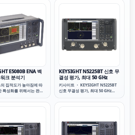
GHT E5080B ENA 벡
KEYSIGHT N5225BT 신호 무
트워크 분석기
결성 평가, 최대 50 GHz
의 집적도가 높아짐에 따
키사이트 ・ KEYSIGHT N5225BT
한 특성화를 위해서는 완벽
신호 무결성 평가, 최대 50 GHz
및 마이크로파 측정 솔루션이
N5225BT Signal Integrity
. E5080B는 최대 53 GHz
Evaluation up to 50 GHz 주요 특
 성능과 고급 테스트 유연성
징 PLTS(Physical Layer Test
합니다. 동급 최고의 동적 범
System) 및 향상된 타임 도메인 분
레이스 노이즈 및 온도 안정성
석 어플리케이션으로 케이블, 백플
뢰성과 반복성이 보장됩니
레인, PC 보드, 커넥터, BGA 패키지
의 신호 무결성을 평가하기 위한 번