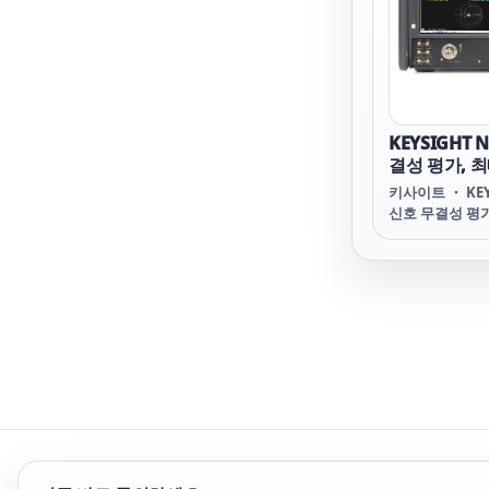
폼 팩터의 최신 
링크를 클릭하십
KEYSIGHT 
결성 평가, 최대
키사이트 ・ KEY
신호 무결성 평가,
N5222BT Signa
Evaluation up
특징 PLTS(Physi
System) 및 
석 어플리케이션
레인, PC 보드,
의 신호 무결성
들 솔루션. 900 Hz
N5222B 26.5 
포함), S93007B
N19301B/3B/5