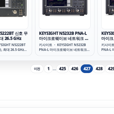
ENA를 보려면 아래
시오.
N5222BT 신호 무
KEYSIGHT N5232B PNA-L
KEYSI
 26.5 GHz
마이크로웨이브 네트워크 분
마이크
석기, 20GHz
석기, 1
SIGHT N5222BT
키사이트 ・ KEYSIGHT N5232B
키사이트 
 최대 26.5 GHz
PNA-L 마이크로웨이브 네트워크
PNA-
l Integrity
분석기, 20GHz N5232B PNA-L
분석기, 1
 to 26.5 GHz 주요
Microwave Network Analyzer,
Microw
cal Layer Test
20 GHz HIGHLIGHTS 패시브 콤포
13.5 G
1
…
425
426
427
428
42
이전
향상된 시간 도메인 분
넌트와 간단한 액티브 디바이스의
포넌트와
으로 케이블, 백플
기본 분석 수행 비용에 민감한 어플
의 기본 
 커넥터, BGA 패키지
리케이션에서 최대 20GHz의 우수
플리케이션
을 평가하기 위한 번
한 정확도로 S-파라미터 측정 마이
수한 정
 ~ 26.5 GHz
크로웨이브 제조를 위해 세계 최고
이크로웨
GHz PNA(옵션 405
의 가격 대비 성능 제공 신호-무결성
고의 가
/S93011B 및
측정 및 재료 특성 분석을 위한 경제
성 측정 
B/
적 솔루션 구성 멀티터치 디스플레
제적 솔
이와 직관적인 사용자 인터페이스
레이와 
를 이용해서 콤포넌트 동
스를 이