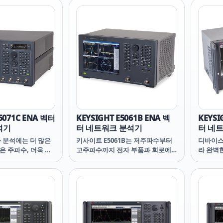
징 최대 26.5 GHz까
26.5 GHz 주요 특징 최대 26.5 GHz
 범위 중에서 선택
까지 6개의 주파수 범위 중에서 선
파수 범위에만 비용
택하여 필요한 주파수 범위에만 비
 최상의 PXI VNA
용을 지불하십시오. 최상의 PXI
, 트레이스 노이즈
VNA 속도, 동적 범위, 트레이스 노
정확도와 수율 및 마
이즈 및 안정성으로 정확도와 수율
. 하나의 PXI 슬
및 마진을 개선하십시오. 하나의
포트 VNA로 테스트
PXI 슬롯에 있는 풀 2포트 VNA로
 더하십시오. 여러
테스트 시스템에 기능을 더하십시
딩해서 멀
오. 여러 모델을 계단식으로
E5071C ENA 벡터
KEYSIGHT E5061B ENA 벡
KEYSI
석기
터 네트워크 분석기
터 네
 분석에는 더 많은
키사이트 E5061B는 저주파수부터
디바이스
높은 주파수, 더욱 엄
고주파수까지 전자 부품과 회로에
라 완벽
가 필요하므로 현재
요구되는 폭넓은 측정을 처리합니
한 RF 
 미래의 새로운 과
다. E5061B는 무선 통신, 항공우주
필요합니다
합니다. 키사이트
및 방위, 컴퓨터, 의료, 자동차,
의 R&D
A는 단종되었으며 현재
CATV 등 다양한 산업 부문에 적합한
을 제공
 충족할 수 있는 보
솔루션입니
위, 트
A로 교체되었습니다.
으로 신
새로운 Streamline
다.