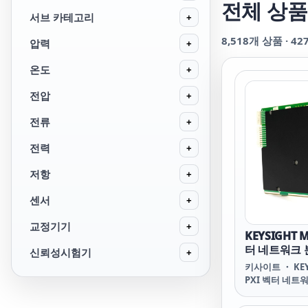
전체 상품
서브 카테고리
+
8,518
개 상품 ·
42
압력
+
온도
+
전압
+
전류
+
전력
+
저항
+
센서
+
교정기기
+
KEYSIGHT M
터 네트워크 분
신뢰성시험기
+
~ 20 GHz
키사이트 ・ KEY
PXI 벡터 네트워
~ 20 GHz M937
Network Analy