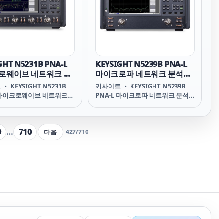
들 솔루션. N5225B 50GHz PNA,
S93007B/S93011B 및
N19301B/3B/5B/7B 어플리케이션,
N4693D ECal 모듈 및 네 개의 2.4
GHT N5231B PNA-L
KEYSIGHT N5239B PNA-L
로웨이브 네트워크 분
마이크로파 네트워크 분석기,
3.5GHz
8.5 GHz
・ KEYSIGHT N5231B
키사이트 ・ KEYSIGHT N5239B
L 마이크로웨이브 네트워크
PNA-L 마이크로파 네트워크 분석
3.5GHz N5231B PNA-L
기, 8.5 GHz N5239B PNA-L
ave Network Analyzer,
Microwave Network Analyzer,
Hz HIGHLIGHTS 패시브 콤
8.5 GHz 주요 특징 패시브 컴포넌트
9
…
710
다음
427
/
710
 간단한 액티브 디바이스
와 간단한 액티브 디바이스에 대한
분석 수행 비용에 민감한 어
기본 분석 수행 비용에 민감한 분야
에서 최대 13.5GHz의 우
에서 최대 8.5 GHz까지 우수한 정확
확도로 S-파라미터 측정 마
도로 S-파라미터 측정 마이크로파
이브 제조를 위해 세계 최
제조에서 세계 최고의 가성비 확보
격 대비 성능 제공 신호-무결
신호 무결성 측정과 물질 특성화를
및 재료 특성 분석을 위한 경
위한 경제적인 솔루션 구성 멀티터
루션 구성 멀티터치 디스플
치 디스플레이와 직관적인 사용자
직관적인 사용자 인터페이
인터페이스를 사용하여 콤포넌트에
용해서
대한 정확한 통찰력 포함