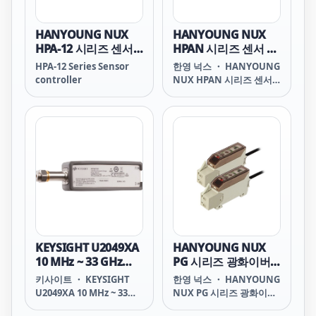
MAABO12 PSC-
dBm. This sensor offers
Control and Analysis
MAABO24 PSC-
very accurate and
app to perform
MAABT12 PSC-MAABT24
repeatable power
average power
HANYOUNG NUX
HANYOUNG NUX
PSC-MBABN12 PSC-
measurements for any
measurement and
HPA-12 시리즈 센서
HPAN 시리즈 센서 컨
MBABN24 PSC-
modulated signal and
analysis.
컨트롤러
트롤러
HPA-12 Series Sensor
한영 넉스 ・ HANYOUNG
MBABO12 PSC-
comes with super-fast
controller
NUX HPAN 시리즈 센서
MBABO24 PSC-
measurement speed of
컨트롤러 HPAN Series
MBABT12 PSC-MBABT24
50,000 readings/sec,
Sensor controller
PSC-
which enables higher
HPAN-C7 HPAN-CT7
manufacturing
HPAN-C7W 한영넉스
throughput. Users can
HPAN HANYOUNG NUX
also save time and
HPAN HPAN 한영넉스
reduce measurement
HPAN HANYOUNG NUX
uncertainty with the
한영넉스 HPAN-C7
internal zero and
HANYOUNG NUX
calibration function.
HPAN-C7 한영넉스
The U/L2050/60 X-Series
HPAN-CT7 HANYOUNG
is supported by the
NUX HPAN-CT7 한영넉스
Keysight BenchVue
KEYSIGHT U2049XA
HANYOUNG NUX
HPAN-C7W HANYOUNG
software. BenchVue
10 MHz ~ 33 GHz
PG 시리즈 광화이버
NUX HPAN-C7W
makes it easy to
LAN 피크 및 평균 전
센서
키사이트 ・ KEYSIGHT
한영 넉스 ・ HANYOUNG
control your power
력 센서
U2049XA 10 MHz ~ 33
NUX PG 시리즈 광화이버
meter to log data and
GHz LAN 피크 및 평균 전
센서 PG Series Fiber
visualize