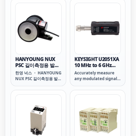
사이트 BenchVue 소프트
manufacturing
웨어가 지원합니다.
throughput. Users can
BenchVue는 프로그래밍
also save time and
할 필요 없이 파워 미터를
reduce measurement
간편하게 제어해서 데이터
uncertainty with the
를 기록하고 다양한 디스플
internal zero and
레이 옵션으로 측정을 시각
calibration function.
화할 수 있습니다.
The U/L2050/60 X-Series
BenchVue BV0007B 파워
is supported by the
미터/센서 제어 및 분석 앱
Keysight BenchVue
HANYOUNG NUX
KEYSIGHT U2051XA
을 설치한 PC에 센서를 연
software. BenchVue
PSC 길이측정용 발신
10 MHz to 6 GHz
결하면 평균 전력 측정 및
makes it easy to
기
USB 넓은 동적 범위
한영 넉스 ・ HANYOUNG
Accurately measure
분석을 수행할 수 있습니
control your power
평균 파워 센서
NUX PSC 길이측정용 발신
any modulated signal
다.
meter to log data and
기 PSC Wheel type
with the Keysight
visualize
Rotary encoder 한영넉
Technologies, Inc.
measurements in a
스 PSC HANYOUNG NUX
U/L2050/60 X-Series
wide array of display
PSC PSC 한영넉스 PSC
wide dynamic range
options without any
HANYOUNG NUX PSC-
power sensors. The
programming. Simply
MA PSC-MB PSC-MC PSC-
USB/LAN connectivity
connect the sensor to
YB PSC-YC PSC-
models come with wide
your PC installed
MAABN12 PSC-
dynamic range,
BenchVue BV0007B
MAABN24 PSC-
covering -70 to +26
Power Meter/Sensor