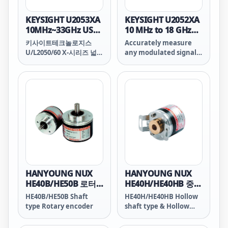
KEYSIGHT U2053XA
KEYSIGHT U2052XA
10MHz~33GHz USB
10 MHz to 18 GHz
넓은 동적 범위 평균
USB 넓은 동적 범위
키사이트테크놀로지스
Accurately measure
파워 센서
평균 파워 센서
U/L2050/60 X-시리즈 넓은
any modulated signal
동적 범위 파워 센서로 모
with the Keysight
든 변조 신호를 정확하게
Technologies, Inc.
측정하십시오. USB/LAN
U/L2050/60 X-Series
커넥티비티 모델은
wide dynamic range
-70~+26dBm을 망라하는
power sensors. The
넓은 동적 범위와 함께 제
USB/LAN connectivity
공됩니다. 이 센서는 모든
models come with wide
변조 신호에 대해 매우 정
dynamic range,
확하고 반복 가능한 전력
covering -70 to +26
측정을 제공하며 더 높은
dBm. This sensor offers
제조 스루풋을 실현하는 초
very accurate and
당 50,000회 판독의 초고속
repeatable power
HANYOUNG NUX
HANYOUNG NUX
측정 속도를 갖추고 있습니
measurements for any
HE40B/HE50B 로터
HE40H/HE40HB 중공
다. 또한 사용자는 내부 제
modulated signal and
리 엔코더
축형/막힌 중공축형
HE40B/HE50B Shaft
HE40H/HE40HB Hollow
로화 및 교정 기능을 통해
comes with super-fast
엔코더
type Rotary encoder
shaft type & Hollow
시간을 단축하고 측정 불확
measurement speed of
built-in shaft type
실성을 줄일 수 있습니다.
50,000 readings/sec,
Rotary encoder
U/L2050/60 X-시리즈는 키
which enables higher