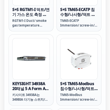
S+S RGTM1-I 덕트/연
S+S TM65-ECATP 침
기 가스 온도 측정 변
수형/나사형/덕트 온
환기
도 측정 변환기
RGTM1-I Duct/ smoke
TM65-ECATP
gas temperature
Immersion/ screw-in/
measuring transducer
duct temperature
measuring transducer
KEYSIGHT 34938A
S+S TM65-Modbus
20채널 5 A Form A
침수형/나사형/덕트
스위치(34980A용)
온도 측정 변환기
키사이트 34938A는
TM65-Modbus
34980A 다기능 스위치/측
Immersion/ screw-in/
정 장치용 고전력 범용 스
duct temperature
위치 모듈입니다. 이 모듈
measuring transducer