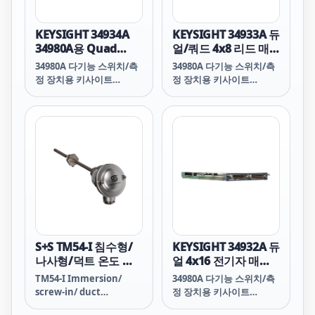
상태 등을 제어하고, 외부
전력 릴레이와 솔레노이드
를 활성화하는 데 사용됩니
KEYSIGHT 34934A
KEYSIGHT 34933A 듀
다. 폼 C 채널은 300 V, 1 A
34980A용 Quad
얼/쿼드 4x8 리드 매
접촉부이고 최대 60 W를
4x32 리드 매트릭스
트릭스(34980A용)
34980A 다기능 스위치/측
34980A 다기능 스위치/측
처리할 수 있으며, 폼 A 채
정 장치용 키사이트
정 장치용 키사이트
널은 30 VDC/250 VAC, 5 A
34934A 모듈은 테스트 대
34933A 모듈은 테스트 대
접촉부이고 최대 150 W를
상 디바이스와 테스트 장비
상 디바이스와 테스트 장비
처리할 수 있습니다. 표준
간 경로를 연결하는 데 사
간의 가장 유연한 연결 경
50핀 Dsub 커넥터가 있어
용되는 가장 높은 밀도의
로를 제공하므로, 테스트
표준 케이블, 터미널 블록
매트릭스를 제공하므로, 테
대상 디바이스의 여러 지점
또는 대량 상호연결 솔루션
스트 대상 디바이스의 여러
에 동시에 여러 장비를 연
에 사용할 수 있습니다.
지점에 동시에 여러 장비를
결할 수 있습니다.
연결할 수 있습니다.
S+S TM54-I 침수형/
KEYSIGHT 34932A 듀
나사형/덕트 온도 측
얼 4x16 전기자 매트
정 변환기
릭스(34980A용)
TM54-I Immersion/
34980A 다기능 스위치/측
screw-in/ duct
정 장치용 키사이트
temperature
34932A 모듈은 테스트 대