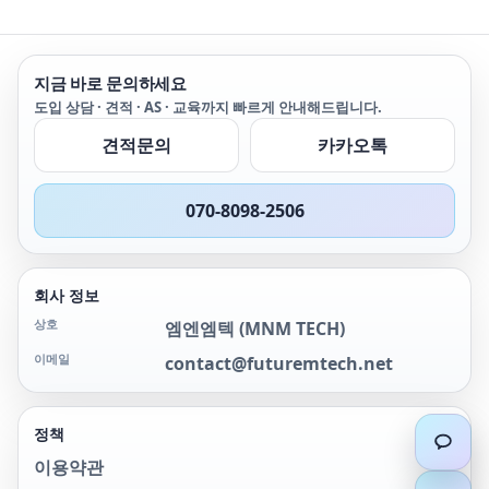
와이어 및 4-와이어 채널을
동일 모듈에서 혼합해서 사
용하거나 1-와이어 멀티플
렉서로 구성할 수 있습니
지금 바로 문의하세요
다. 표준 50핀 D-sub 커넥
도입 상담 · 견적 · AS · 교육까지 빠르게 안내해드립니다.
터가 있어 표준 케이블, 터
미널 블록 또는 대량 상호
견적문의
카카오톡
연결 솔루션에 사용할 수
있습니다.
070-8098-2506
회사 정보
상호
엠엔엠텍
(
MNM TECH
)
이메일
contact@futuremtech.net
정책
이용약관