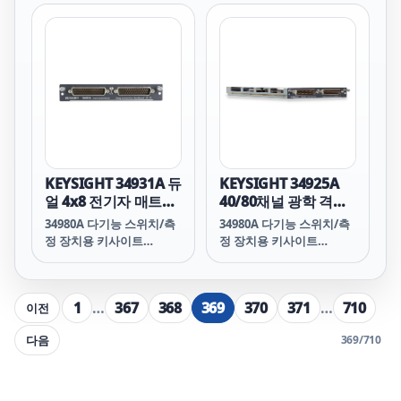
measuring transducer
상 디바이스와 테스트 장비
간 경로 연결과 함께 가장
높은 밀도의 매트릭스를 제
공합니다. 따라서 테스트
대상 디바이스의 여러 지점
에 동시에 여러 장비를 연
결할 수 있습니다.
KEYSIGHT 34931A 듀
KEYSIGHT 34925A
얼 4x8 전기자 매트릭
40/80채널 광학 격리
스(34980A용)
FET 멀티플렉서
34980A 다기능 스위치/측
34980A 다기능 스위치/측
(34980A용)
정 장치용 키사이트
정 장치용 키사이트
34931A 모듈은 테스트 대
34925A 모듈은 긴 수명의
상 디바이스와 테스트 장비
솔리드 스테이트 릴레이를
간의 가장 유연한 연결 경
사용하는 고속 멀티플렉서
1
…
367
368
369
370
371
…
710
이전
로를 제공하므로, 테스트
입니다. 고속 FET 릴레이는
대상 디바이스의 여러 지점
초당 최대 1000개의 채널
다음
369
/
710
에 동시에 여러 장비를 연
을 스캔합니다. 긴 수명의
결할 수 있습니다.
고속 릴레이가 필요한 대량
의 자동화된 테스트 분야에
이 모듈을 사용합니다; 2-