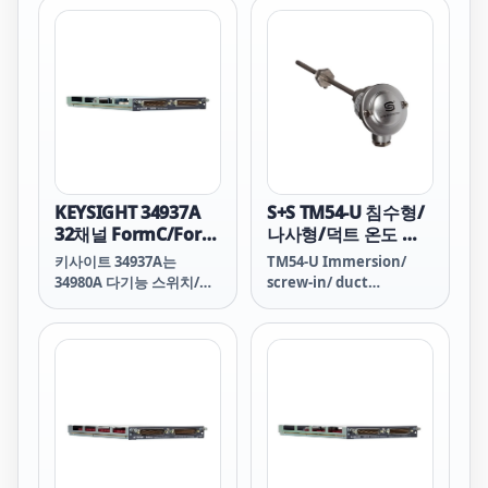
에는 20개의 독립적인
SPST(single-pole,
single-throw) 릴레이가 5
A가 있습니다. 이 모듈은
테스트 대상 제품에 전력을
공급하고, 표시기와 상태
등을 제어하고, 외부 전력
릴레이와 솔레노이드를 활
성화하는 데 사용됩니다.
30 VDC/250 VAC, 5 A 접촉
KEYSIGHT 34937A
S+S TM54-U 침수형/
부가 단일 채널에서 최대
32채널 FormC/Form
나사형/덕트 온도 측
150 W를 처리할 수 있습니
A 범용 스위치
정 변환기
키사이트 34937A는
TM54-U Immersion/
다. 이는 많은 전력 라인 스
(34980A용)
34980A 다기능 스위치/측
screw-in/ duct
위칭 분야에 충분한 용량입
정 장치용 범용 스위치 모
temperature
니다. 표준 50핀 Dsub 커
듈입니다. 이 모듈에는 28
measuring transducer
넥터가 있어 표준 케이블,
개의 독립적인
터미널 블록 또는 대량 상
SPDT(Single-Pole,
호연결 솔루션에 사용할 수
Double-Throw) 1 A 릴레
있습니다.
이와 4개의 SPDT(폼 A) 5 A
릴레이가 있습니다. 이 모
듈은 테스트 대상 제품에
전력을 공급하고, 표시기와