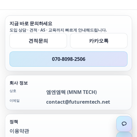
입력과 토털라이저 입력이
니다. RF 멀티플렉서는 각
한 번의 스캔에 포함될 수
각 공통 실드와 스위칭된
있습니다. 디지털 및 이벤
중앙 컨덕터를 갖는 두 개
트 카운터용 알람 제한을
의 독립적인 1 x 4 멀티플
지금 바로 문의하세요
연속으로 평가해서 스캔들
렉서로 배열됩니다. 유효
도입 상담 · 견적 · AS · 교육까지 빠르게 안내해드립니다.
간에도 알람 조건을 캡처하
대역폭이 2 GHz인 SMB 입
고 로깅할 수 있습니다.
력 또는 대역폭이 1 GHz인
견적문의
카카오톡
제공된 BNC-to-SMB 어댑
터에 직접 연결할 수 있습
니다. 훨씬 더 큰 토폴로지
070-8098-2506
가 요구되는 분야에서 여러
뱅크를 캐스케이딩할 수 있
습니다 - 하나의 프레임에
스터브리스 16:1 멀티플렉
회사 정보
서를 만드십시오.
상호
엠엔엠텍
(
MNM TECH
)
이메일
contact@futuremtech.net
정책
이용약관