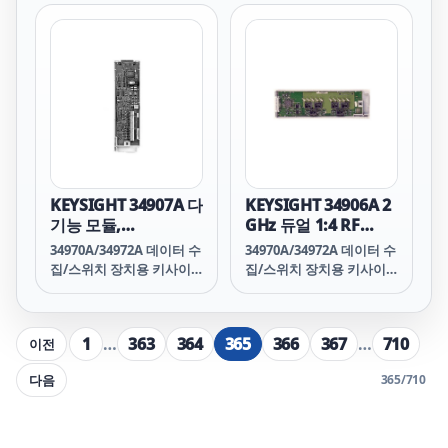
밀도가 필요하면
34970A/34972A 데이터 수
집/스위치 장치용 키사이
트 34908A 모듈을 사용하
십시오. 각 모듈은 40개의
1와이어 입력을 스위칭합
니다. 전류를 제외한 모든 2
와이어 내부 측정이 지원됩
니다. 모듈 로우 연결은 접
지로부터 격리되며 최대
300 V까지 플로팅할 수 있
KEYSIGHT 34907A 다
KEYSIGHT 34906A 2
습니다.
기능 모듈,
GHz 듀얼 1:4 RF
34970A/34972A용
Mux, 75옴 모듈,
34970A/34972A 데이터 수
34970A/34972A 데이터 수
34970A/34972A용
집/스위치 장치용 키사이
집/스위치 장치용 키사이
트 34907A는 다양한 감지
트 34906A RF 멀티플렉서
및 제어 분야에 뛰어난 유
모듈은 고주파수와 펄스형
연성을 제공합니다. 두 개
신호에 대한 광대역 스위칭
1
…
363
364
365
366
367
…
710
이전
의 8비트 디지털 입력 및 출
기능을 제공합니다. 테스트
력 포트, 100 kHz 게이트형
중인 디바이스와 신호 생성
다음
365
/
710
토탈라이저, 두 개의 ±12V
기, 오실로스코프, 스펙트
아날로그 출력이 모두 하나
럼 분석기 또는 기타 장비
의 어스 접지 기준 모듈에
들 간 테스트 신호를 라우
결합되어 있습니다. 디지털
팅하는 데 사용할 수 있습