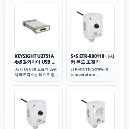
KEYSIGHT U2751A
S+S ETR-R90110 나사
4x8 2-와이어 USB 모
형 온도 조절기
듈러 스위치 매트릭스
U2751A USB 모듈러 스위
ETR-R90110 Screw-in
치 매트릭스는 테스트 중인
temperature
디바이스와 테스트 장비 사
controller
이에 유연한 연결 경로를
제공하여 테스트 중인 디바
이스의 여러 지점에 여러
개의 장비를 동시에 연결할
수 있도록 합니다. 이 장비
는 최대 45 MHz의 높은 대
역폭에서의 측정을 지원할
수 있습니다. 이 제품은 일