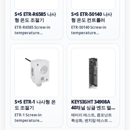
반 비독점인 표준 고속
USB 2.0 인터페이스를 사
용하므로 손쉽게 연결이 가
S+S ETR-R6585 나사
S+S ETR-50140 나사
능하며 플러그 앤 플레이
형 온도 조절기
형 온도 컨트롤러
기능으로 사용자가 빠르게
ETR-R6585 Screw-in
ETR-50140 Screw-in
테스트를 설정 및 구성할
temperature
temperature
수 있습니다.
controller
controller
S+S ETR-1 나사형 온
KEYSIGHT 34908A
도 조절기
40채널 싱글 엔드 멀
티플렉서 모듈,
ETR-1 Screw-in
배터리 테스트, 콤포넌트
34970A/34972A용
temperature
특성화, 벤치탑 테스트 등
controller
커먼 로우 분야에서 뛰어난