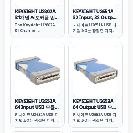
KEYSIGHT U2802A
KEYSIGHT U2651A
31채널 써모커플 입력
32 Input, 32 Output
신호변환기
USB 모듈러 디지털
The Keysight U2802A
키사이트 U2651A USB 디
I/O
31-Channel
지털 I/O는 광절연 디지털
Thermocouple Input
라인 64개를 지원하는 비용
module is a
효과적인 디바이스입니다.
thermocouple input
signal conditioner
device that functions
to convert low input
voltage signal from a
thermocouple into an
output voltage range
suitable for the data
acquisition device. The
U2802A thermocouple
KEYSIGHT U2652A
KEYSIGHT U2653A
signal conditioner is to
64 Input USB 모듈러
64 Output USB 모듈
be used together with
디지털 I/O
러 디지털 I/O
키사이트 U2652A USB 디
키사이트 U2653A USB 디
the U2355A and U2356A
지털 I/O는 광절연 디지털
지털 I/O는 광절연 디지털
model data acquisition
라인 64개를 지원하는 비용
라인 64개를 지원하는 비용
to enable
효과적인 디바이스입니다.
효과적인 디바이스입니다.
thermocouple inputs.