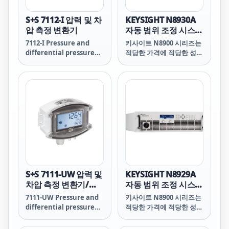
S+S 7112-I 압력 및 차
KEYSIGHT N8930A
압 측정 변환기
자동 범위 조정 시스템
DC 전원 공급기,
7112-I Pressure and
키사이트 N8900 시리즈는
1000V, 30A, 10000W,
differential pressure
적당한 가격에 적당한 성능
208VAC
measuring transducer
을 필요로 하는 ATE 어플리
케이션에 5kW, 10kW,
15kW 자동 범위 조정, 단
일 출력 프로그래밍 가능한
DC 전력을 제공합니다.
N8900 시리즈 전원 공급기
의 자동 범위 조정 출력 특
성은 최대 전력에서 광범위
한 전압 및 전류 조합을 제
공하여 최고의 유연성을 구
현합니다. 기존의 “직사각
형” 전원 공급기 출력 특성
S+S 7111-UW 압력 및
KEYSIGHT N8929A
은 단 하나의 전압 및 전류
차압 측정 변환기/스
자동 범위 조정 시스템
조합에서 최대 전력을 제공
위치
DC 전원 공급기,
7111-UW Pressure and
키사이트 N8900 시리즈는
합니다. 단 하나의 N8900
750V, 40A, 10000W,
differential pressure
적당한 가격에 적당한 성능
이 여러 전원 공급기의 역
208VAC
measuring transducer
을 필요로 하는 ATE 어플리
할을 합니다. 이는 마치 여
/ switch
케이션에 5kW, 10kW,
러 전원 공급기를 하나의