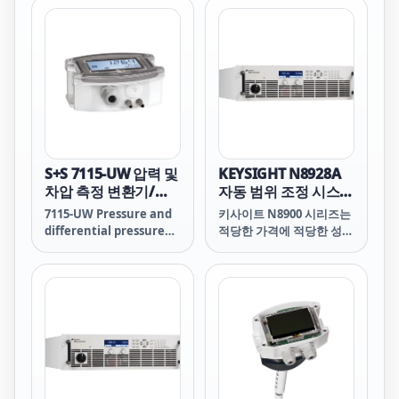
15kW 자동 범위 조정, 단
장치에 담은 것 같습니다!
일 출력 프로그래밍 가능한
DC 전력을 제공합니다.
N8900 시리즈 전원 공급기
의 자동 범위 조정 출력 특
성은 최대 전력에서 광범위
한 전압 및 전류 조합을 제
공하여 최고의 유연성을 구
현합니다. 기존의 “직사각
형” 전원 공급기 출력 특성
S+S 7115-UW 압력 및
KEYSIGHT N8928A
은 단 하나의 전압 및 전류
차압 측정 변환기/스
자동 범위 조정 시스템
조합에서 최대 전력을 제공
위치
DC 전원 공급기,
7115-UW Pressure and
키사이트 N8900 시리즈는
합니다. 단 하나의 N8900
500V, 60A, 10000W,
differential pressure
적당한 가격에 적당한 성능
이 여러 전원 공급기의 역
208VAC
measuring transducer
을 필요로 하는 ATE 어플리
할을 합니다. 이는 마치 여
/ switch
케이션에 5kW, 10kW,
러 전원 공급기를 하나의
15kW 자동 범위 조정, 단
장치에 담은 것 같습니다!
일 출력 프로그래밍 가능한
DC 전력을 제공합니다.
N8900 시리즈 전원 공급기
의 자동 범위 조정 출력 특
성은 최대 전력에서 광범위
한 전압 및 전류 조합을 제