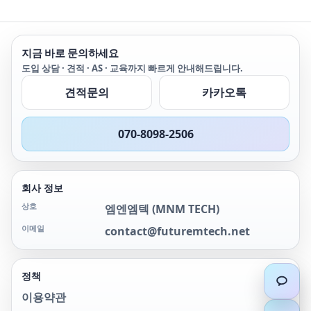
공하여 최고의 유연성을 구
현합니다. 기존의 “직사각
형” 전원 공급기 출력 특성
은 단 하나의 전압 및 전류
지금 바로 문의하세요
조합에서 최대 전력을 제공
도입 상담 · 견적 · AS · 교육까지 빠르게 안내해드립니다.
합니다. 단 하나의 N8900
이 여러 전원 공급기의 역
견적문의
카카오톡
할을 합니다. 이는 마치 여
러 전원 공급기를 하나의
장치에 담은 것 같습니다!
070-8098-2506
회사 정보
상호
엠엔엠텍
(
MNM TECH
)
이메일
contact@futuremtech.net
정책
이용약관