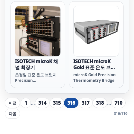
Handheld
Handheld
Thermography Camera
Thermography Camera
M11 M11 HIKMICRO
M11W M11W HIKMICRO
HIKMICRO M11 M11 하
HIKMICRO M11W M11W
이크마이크로 하이크마이
하이크마이크로 하이크마
크로 M11
이크로 M11W
ISOTECH microK 채
ISOTECH microK
널 확장기
Gold 표준 온도 브릿
지
초정밀 표준 온도 브릿지
microK Gold Precision
Precision
Thermometry Bridge
Thermometry Bridge
1
…
314
315
316
317
318
…
710
이전
다음
316
/
710