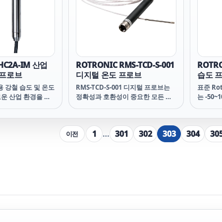
보장합니다.
러한 다
베이터는 
날로그 
니다.
HC2A-IM 산업
ROTRONIC RMS-TCD-S-001
ROTR
 프로브
디지털 온도 프로브
습도 
업용 강철 습도 및 온도
RMS-TCD-S-001 디지털 프로브는
표준 Ro
운 산업 환경을 위
정확성과 호환성이 중요한 모든 온
는 -50~
00~200°C /
도 모니터링 애플리케이션을 위해
범위에서 
 넓은 온도 범위를 포
설계되었습니다. 온도 프로브는 2m
0.8%RH
정확도 ± 0.8%
케이블에 부착되어 교정 중 유연성
를 제공
1
…
301
302
303
304
30
이전
 교정을 위해 가동 중단
과 사용 편의성을 보장합니다.
단 시간 
브를 교체할 수 있습
습니다. R
 HF5, PF4/5 트랜스
스미터 또
2와 함께 이 프로브는
SM 프
응용 분야를 위한 첫
가장 먼
.