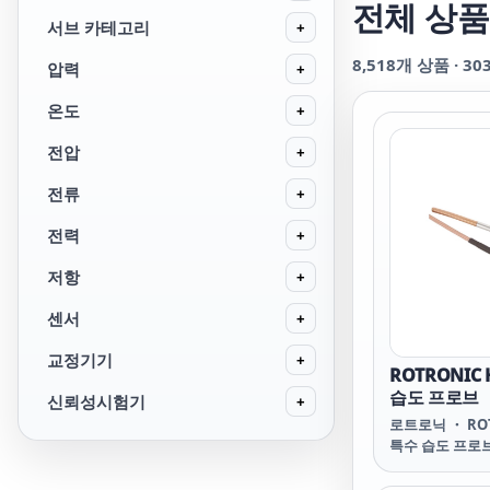
전체 상품
서브 카테고리
+
8,518
개 상품 ·
30
압력
+
온도
+
전압
+
전류
+
전력
+
저항
+
센서
+
교정기기
+
ROTRONIC 
습도 프로브
신뢰성시험기
+
로트로닉 ・ ROT
특수 습도 프로브 
SPECIAL HUMI
HK25 / HC2