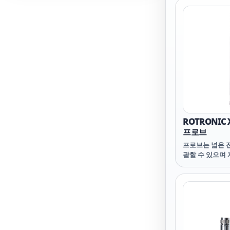
고온의 모바일 
니다. 습도와 
점/서리점을 계
기후 및 온도 챔
트 HC2-C04 /
는 제한된 공간의
에 사용됩니다.
점을 계산하고 
수 있습니다. 응
비닛, 건축 자재
항공 산
ROTRONIC
프로브
프로브는 넓은 
괄할 수 있으며
한 출력 신호는
응용 분야에 사
XD OEM은 다양한
으로 제공되며 P
ROTRONIC H
어를 사용하여 
수 있는 광범위