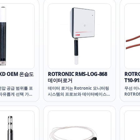
측정에 특히 적합합
고온의 모바일 측정에 특히 적합합
고온의 
온도를 측정하고 이슬
니다. 습도와 온도를 측정하고 이슬
니다. 
산합니다. 응용 분야
점/서리점을 계산합니다. 응용 분야
점/서리
버, 건조기, 공기 덕
기후 및 온도 챔버, 건조기, 공기 덕
기후 및 
 HC2-C05 소형 프로브
트 HC2-C04 / HC2-C05 소형 프로브
트 HC2-
 습도 및 온도 측정
는 제한된 공간의 습도 및 온도 측정
는 제한된
 또한 이슬점과 서리
에 사용됩니다. 또한 이슬점과 서리
에 사용
개별적으로 장착할
점을 계산하고 개별적으로 장착할
점을 계
용 박물관, 유리 캐
수 있습니다. 응용 박물관, 유리 캐
수 있습니
 테스트, 자동차 및
비닛, 건축 자재 테스트, 자동차 및
비닛, 건
항공 산
항공
 XD OEM 온습도
ROTRONIC RMS-LOG-868
ROTRO
데이터로거
T10-
이터로거
전압 공급 범위를 포
데이터 로거는 Rotronic 모니터링
무선 미
브
 자유롭게 선택 가능
시스템의 프로브와 데이터베이스
ROTRO
 조정 없이 광범위한
사이의 유연한 구성 요소입니다. 교
가형 데
용할 수 있습니다.
환 가능한 HygroClip 프로브의 측
징과 무
 구성(0~1/5/10V)
정값 44,000쌍을 저장하고 이를
유연한 
C에 연결한 후
LAN 또는 무선 링크를 통해 RMS 데
로거는 온
ygroSoft 소프트웨
이터베이스로 전송합니다. 전원 공
센서(NT
구성하고 활성화할
급 장치와 통신이 일시적으로 중단
측정 또는
한 설정과 기능을 갖
되더라도 절대적인 데이터 보호를
양한 센