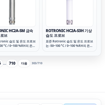
용성을 통해 냉장고와 인큐
러한 다용성을 통해 냉장고와 인큐
물론 도어 접점과 OEM 아
베이터는 물론 도어 접점과 OEM 아
장치도 모니터링할 수 있습
날로그 장치도 모니터링할 수 있습
니다.
ONIC HC2A-SM 금속
ROTRONIC HC2A-S3H 기상
프로브
습도 프로브
tronic 습도 및 온도 프로브
표준 Rotronic 습도 및 온도 프로브
100 °C / 0~100 %RH의 온도
는 -50~100 °C / 0~100 %RH의 온도
사용할 수 있습니다. ±
범위에서 사용할 수 있습니다. ±
 / ± 0.1°C의 뛰어난 정확도
0.8%RH / ± 0.1°C의 뛰어난 정확도
합니다. 교정을 위해 가동 중
를 제공합니다. 교정을 위해 가동 중
5
…
710
다음
303
/
710
없이 프로브를 교체할 수 있
단 시간 없이 프로브를 교체할 수 있
otronic HF5, PF4/5 트랜
습니다. Rotronic
는 HP32와 함께 HC2A-
MP102H/MP402H 기상 송신기 또
로브는 다양한 응용 분야에서
는 날씨 보호막과 함께 HC2A-S3(H)
저 선택됩니다.
프로브는 다양한 응용 분야에서 가
장 먼저 선택됩니다.