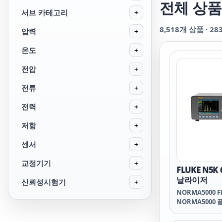
전체 상품
서브 카테고리
+
8,518
개 상품 ·
28
압력
+
온도
+
전압
+
전류
+
전력
+
저항
+
센서
+
교정기기
+
FLUKE N5K
날라이저
신뢰성시험기
+
NORMA5000 F
NORMA5000 
NORMA5000 F
NORMA5000 