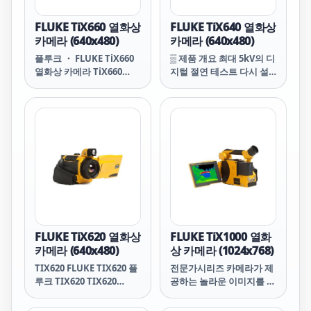
FLUKE TiX660 열화상
FLUKE TiX640 열화상
카메라 (640x480)
카메라 (640x480)
플루크 ・ FLUKE TiX660
▒ 제품 개요 최대 5kV의 디
열화상 카메라 TiX660
지털 절연 테스트 다시 설
Thermal Imager TiX660
계된 Fluke 1550C 절연 저
FLUKE TiX660 플루크
항 테스터는 최대 5kV 디지
TiX660 TiX660 FLUKE
털 절연 테스트를 제공하므
TiX660 플루크
로 스위치 기어, 모터, 발전
기 및 케이블과 같은 광범
위한 고전압 장비를 테스트
하는 데 적합합니다. Fluke
절연 테스터는 현재 동급
최고의 3년 품질 보증 및
CAT IV 600V 안전 등급을
제공할 뿐 아니라 IEEE 43-
2000에 지정된 전 범위의
FLUKE TiX620 열화상
FLUKE TiX1000 열화
테스트 전압으로 테스트를
카메라 (640x480)
상 카메라 (1024x768)
수행할 수 있습니다. 측정
TIX620 FLUKE TIX620 플
전문가시리즈 카메라가 제
스토리지와 PC 인터페이스
루크 TIX620 TIX620
공하는 놀라운 이미지를 확
를 갖춘 1550C는 잠재적인
FLUKE TIX620 플루크
인하십시오. 여태까지의
장비 고장을 발생하기 전에
Fluke 열화상 이미지 중 가
식별할 수 있도록 설계된