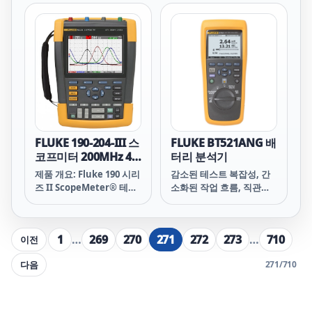
FLUKE 190-204-III 스
FLUKE BT521ANG 배
코프미터 200MHz 4
터리 분석기
채널
제품 개요: Fluke 190 시리
감소된 테스트 복잡성, 간
즈 II ScopeMeter® 테스
소화된 작업 흐름, 직관적
트 장비
인 사용자 인터페이스는 쉽
게 사용할 수 있는 새로운
수준의 배터리 테스트 환경
1
…
269
270
271
272
273
…
710
이전
을 제공합니다.
다음
271
/
710