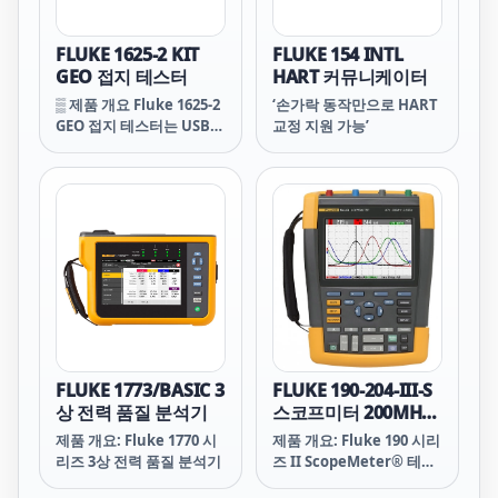
FLUKE 1625-2 KIT
FLUKE 154 INTL
GEO 접지 테스터
HART 커뮤니케이터
▒ 제품 개요 Fluke 1625-2
‘손가락 동작만으로 HART
GEO 접지 테스터는 USB
교정 지원 가능’
포트를 통해 데이터 저장
및 다운로드 기능을 제공합
니다. 세계적인 수준의 액
세서리가 테스트를 간소화
하고 테스트 시간을 단축해
줍니다.
FLUKE 1773/BASIC 3
FLUKE 190-204-III-S
상 전력 품질 분석기
스코프미터 200MHz
4채널
제품 개요: Fluke 1770 시
제품 개요: Fluke 190 시리
리즈 3상 전력 품질 분석기
즈 II ScopeMeter® 테스
트 장비