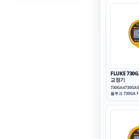
반 위에 제조되
하게 발전된 최
작기술에 더하여 
칩 설계를 접목
되었습니다. 압
받아서 증폭하
Noise, Burst, 
그리고 최고의 
품질관리 과정을
신호를 보낼 수 
제품의 전수작업
calibratio
FLUKE 73
적으로 제작됩니
교정기
730GA4730GA5
플루크 730GA F
730GA 플루크 7