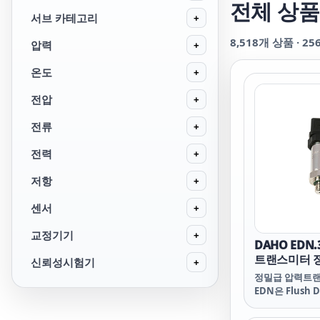
전체 상품
서브 카테고리
+
8,518
개 상품 ·
25
압력
+
온도
+
전압
+
전류
+
전력
+
저항
+
센서
+
교정기기
+
DAHO EDN
트랜스미터 정밀
신뢰성시험기
+
정밀급 압력트랜스
EDN은 Flush 
stainless ste
Piezoresistive