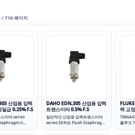
6
/
710
페이지
.303 산업용 압력
DAHO EDN.305 산업용 압력
FLUKE
급 0.25% F.S
트랜스미터 0.5% F.S
력 교
미터 series
일반적인 산업용 압력트랜스미터
730GA4
Diaphragm이
series EDN은 Flush Diaphragm
플루크 73
el 재질의
이 stainless steel 재질의
730GA 
 Silicon Sensor 기
Piezoresistive Silicon Sensor 기