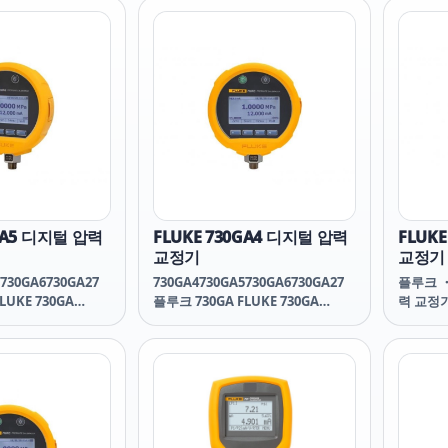
었습니다. 매우 정밀
반 위에 제조되었습니다. 매우 정밀
근의 전자부품의 제
하게 발전된 최근의 전자부품의 제
최근 공업의 PCB
작기술에 더하여 최근 공업의 PCB
하여 설계되어 제작
칩 설계를 접목하여 설계되어 제작
력센서에서 신호를
되었습니다. 압력센서에서 신호를
는 전자부분은
받아서 증폭하는 전자부분은
Insulation, Surge
Noise, Burst, Insulation, Surge
엄격한 공정관리와
그리고 최고의 엄격한 공정관리와
 거쳐서 아날로그
품질관리 과정을 거쳐서 아날로그
있게 되었으며, 모든
신호를 보낼 수 있게 되었으며, 모든
을 하는 정교한
제품의 전수작업을 하는 정교한
n 작업을 완성하여 최종
calibration 작업을 완성하여 최종
0GA5 디지털 압력
FLUKE 730GA4 디지털 압력
FLUK
다.
적으로 제작됩니다.
교정기
교정기
730GA6730GA27
730GA4730GA5730GA6730GA27
플루크 ・
LUKE 730GA
플루크 730GA FLUKE 730GA
력 교정기 
30GA FLUKE
730GA 플루크 730GA FLUKE
Pressu
Fluke
업대 또
솔루션 F
압력 교
의 성능
합하며 내