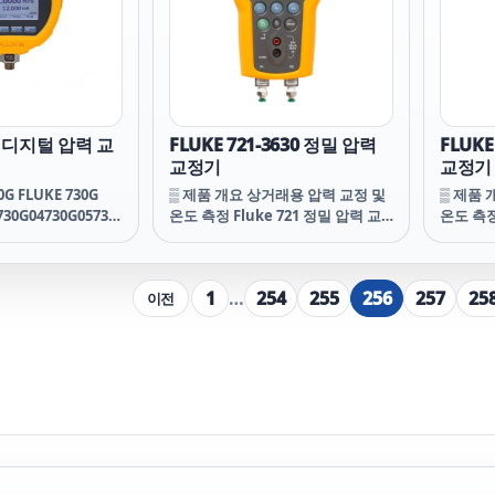
함합니다.
트 펌프와
이지, 
터를 테
고효율 
0G 디지털 압력 교
FLUKE 721-3630 정밀 압력
FLUKE
교정기
교정기
G FLUKE 730G
▒ 제품 개요 상거래용 압력 교정 및
▒ 제품 
730G04730G05730
온도 측정 Fluke 721 정밀 압력 교
온도 측정
G07730G08730G10
정기는 가스 상거래에 이상적인 도
정기는 
730G31
구로, 두 개의 절연 압력 센서가 장
구로, 두
착되어 있어 정압과 차압을 하나의
착되어 
1
…
254
255
256
257
25
이전
도구로 동시에 측정할 수 있습니다.
도구로 