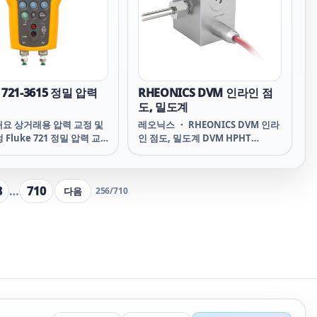
 Fluke 730G는 압력 테스
함합니다. Fluke 730G는 압력 테스
 함께 사용할 경우 압력 게
트 펌프와 함께 사용할 경우 압력 게
압력 스위치 및 압력 트랜스미
이지, 압력 스위치 및 압력 트랜스미
스트할 수 있는 매우 정확한
터를 테스트할 수 있는 매우 정확한
교정기가 되어 기기 매장,
고효율 교정기가 되어 기기 매장,
 721-3615 정밀 압력
RHEONICS DVM 인라인 점
도, 밀도계
개요 상거래용 압력 교정 및
레오닉스 ・ RHEONICS DVM 인라
 Fluke 721 정밀 압력 교
인 점도, 밀도계 DVM HPHT
가스 상거래에 이상적인 도
ULTRA HIGH ACCURACY
 개의 절연 압력 센서가 장
SIMULTANEOUS DENSITY AND
있어 정압과 차압을 하나의
VISCOSITY MEASUREMENT DVM
8
…
710
다음
256
/
710
동시에 측정할 수 있습니다.
DVM레오닉스 레오닉스 DVM DVM
RHEONICS RHEONICS DVM
DVM-V1 DVM-STD DVM-D1 DVM-
DCAL1 DVM-E1 DVM-C1 DVM-C2
DVM-T1 DVM-P1 DVM-X1 DVM
V1 DVM STD DVM D1 DVM
DCAL1 DVM E1 DVM C1 DVM C2
DVM T1 DVM P1 DVM