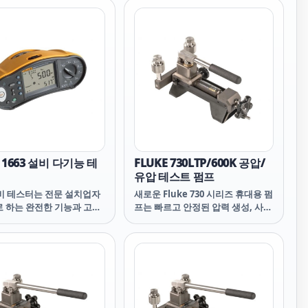
E 1663 설비 다기능 테
FLUKE 730LTP/600K 공압/
유압 테스트 펌프
설비 테스터는 전문 설치업자
새로운 Fluke 730 시리즈 휴대용 펌
로 하는 완전한 기능과 고급
프는 빠르고 안정된 압력 생성, 사용
능을 제공합니다. 작고 가벼
하기 쉬운 기능을 갖추고 있습니다.
3kg 미만) 패딩 처리된 휴대
이 펌프는 교정 중에 안정적이고 신
허리 스트랩이 함께 제공되어
뢰할 수 있는 압력을 제공 할 수 있습
편리합니다. 조작이 직관적
니다. 이러한 펌프의 고유한 설계는
든 수준의 작업자가 쉽게 익
누출 차단 및 힘든 펌핑 작동과 같은
있으므로 즉시 작업에 투입하
압력 펌프의 일반적인 문제를 해결
현지 규정에 따라 빠르고 효
할 수 있도록 합니다.