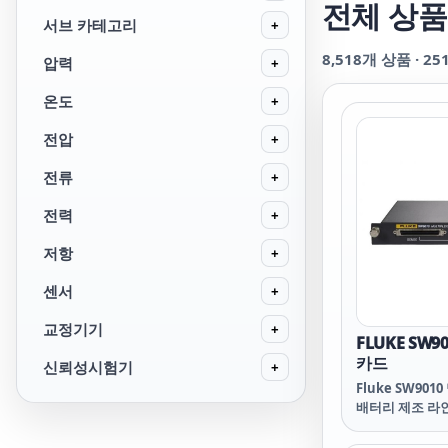
전체 상품
서브 카테고리
+
8,518
개 상품 ·
25
압력
+
온도
+
전압
+
전류
+
전력
+
저항
+
센서
+
교정기기
+
FLUKE SW
카드
신뢰성시험기
+
Fluke SW90
배터리 제조 라
되었습니다. 채
이즈 내성은 기