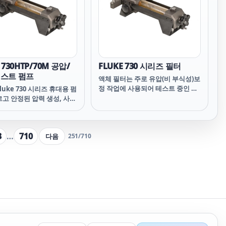
 테스트할 수 있습니다.
 루프 테스트를 위한 켜기/끄
가능한 자동 시작 및 자체 테
같은 추가 기능은 시간을 절
결과에 대한 확신을 줍니다.
 730HTP/70M 공압/
FLUKE 730 시리즈 필터
테스트 펌프
액체 필터는 주로 유압(비 부식성)보
정 작업에 사용되어 테스트 중인 장
luke 730 시리즈 휴대용 펌
치에서 소량의 불순물을 필터링합
르고 안정된 압력 생성, 사용
니다. 액체-가스 매체 분리기 필터는
운 기능을 갖추고 있습니다.
주로 유압 (비 부식성) 보정 작업에
는 교정 중에 안정적이고 신
사용되어 테스트중인 장치에서 소
있는 압력을 제공 할 수 있습
3
…
710
다음
251
/
710
량의 불순물을 분리하고 필터링합
이러한 펌프의 고유한 설계는
니다.
 및 힘든 펌핑 작동과 같은
프의 일반적인 문제를 해결
도록 합니다.