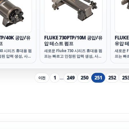
율적으로 테스트할 수 있습니다.
율적으로
RCD 및 루프 테스트를 위한 켜기/끄
RCD 및
기 전환 가능한 자동 시작 및 자체 테
기 전환 
스트와 같은 추가 기능은 시간을 절
스트와 
약하고 결과에 대한 확신을 줍니다.
약하고 
LTP/40K 공압/유
FLUKE 730PTP/10M 공압/유
FLUKE
프
압 테스트 펌프
유압 
730 시리즈 휴대용 펌
새로운 Fluke 730 시리즈 휴대용 펌
새로운 F
된 압력 생성, 사용
프는 빠르고 안정된 압력 생성, 사용
프는 빠
을 갖추고 있습니다.
하기 쉬운 기능을 갖추고 있습니다.
하기 쉬
 중에 안정적이고 신
이 펌프는 교정 중에 안정적이고 신
이 펌프
력을 제공 할 수 있습
뢰할 수 있는 압력을 제공 할 수 있습
뢰할 수 
1
…
249
250
251
252
25
이전
펌프의 고유한 설계는
니다. 이러한 펌프의 고유한 설계는
니다. 
든 펌핑 작동과 같은
누출 차단 및 힘든 펌핑 작동과 같은
누출 차단
반적인 문제를 해결
압력 펌프의 일반적인 문제를 해결
압력 펌
니다.
할 수 있도록 합니다.
할 수 있