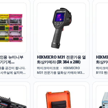
 적외선 온도 감지를
HIKMICRO HIKMICRO SP120H
HIKMIC
 삽입 방향 조절 및
SP120H 하이크마이크로 하이크마
SP10
한 회전식 렌즈를 통
이크로 SP120H
이크로 S
 카메라와 완벽하게
어에게 적외선 및
지를 위한 전문적인
션을 제공합니다.
4인용 뉴미니부
HIKMICRO M31 전문가용 열
HIKM
뽑기기계
화상카메라 (IR 384 x 288)
화상카메라
20)
매출 공간이 됩니다.
하이크마이크로 ・ HIKMICRO
하이크마이
, 사무실에 설치하기
M31 전문가용 열화상 카메라 M31
B11S 
뽑기기계
Handheld Thermal Camera
Handhe
M31 M31 HIKMICRO HIKMICRO
B11S B
M31 M31 하이크마이크로 하이크
HIKMI
마이크로 M31
크로 하