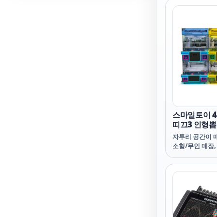
로 화면 전체에
가능하게 합니다.
초점 조정을 위
해 음향 이미징
통합되어 엔지니
음향 이미징 감
이중 기능 솔루
스마일토이 
띠끄3 인형
(720x600x17
자투리 공간이 
소형/무인 매장
좋은 미니 인형