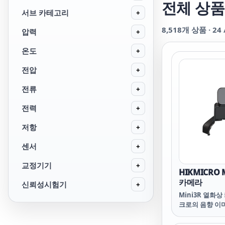
전체 상품
서브 카테고리
+
8,518
개 상품 ·
24
압력
+
온도
+
전압
+
전류
+
전력
+
저항
+
센서
+
교정기기
+
HIKMICRO 
카메라
신뢰성시험기
+
Mini3R 열화
크로의 음향 이
하는 제품군입니다.
상도를 특징으로