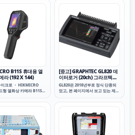
RO HIKMICRO SP100H
HIKMICRO M31T M31T 하이크마
0H 하이크마이크로 하이크마
이크로 하이크마이크로M31T
P100H
ICRO B11S 휴대용 열
[중고] GRAPHTEC GL820 데
 (192 X 144)
이터로거 (20ch) 그라프텍
midi logger
크로 ・ HIKMICRO
GL820은 2018년부로 정식 단종되
핸드형 열화상 카메라 B11S
었고, 본 페이지에서 보고 있는 제품
ld Thermal Camera
은 전시 및 데모장비로 사용했던 중
11S HIKMICRO
고 제품 입니다.
CRO B11S B11S 하이크마이
이크마이크로 B11S