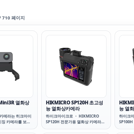
/
710
페이지
Mini3R 열화상
HIKMICRO SP120H 초고성
HIKM
능 열화상카메라
능 열
상 카메라는 히크마이
하이크마이크로 ・ HIKMICRO
하이크마이
미징 카메라를 보완
SP120H 전문가용 열화상 카메라
SP100
 384x288 IR 해
SP120H Handheld Thermal
SP100H
 하며, 높은 정확도
Camera SP120H SP120H
Camera