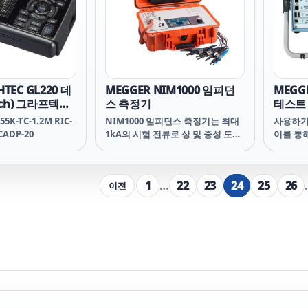
HTEC GL220 데
MEGGER NIM1000 임피던
MEGG
ch) 그라프텍
스 측정기
테스트
-55K-TC-1.2M RIC-
NIM1000 임피던스 측정기는 최대
사용하기
ACADP-20
1kA의 시험 전류로 상 및 중성 도체
이를 통
의 네트워크 임피던스를 10차 고조
제어할 
파까지 측정합니다.
1
…
22
23
24
25
26
이전