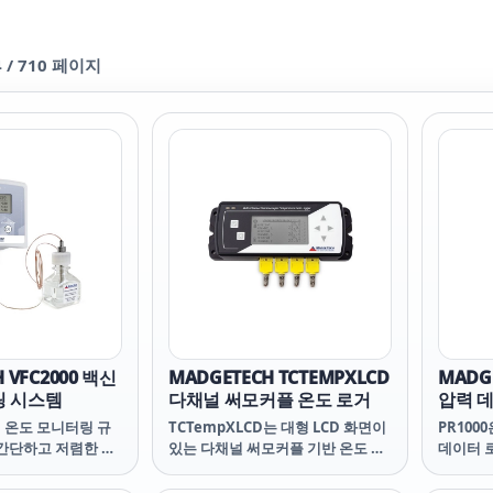
4
/
710
페이지
 VFC2000 백신
MADGETECH TCTEMPXLCD
MADGE
링 시스템
다채널 써모커플 온도 로거
압력 
신 온도 모니터링 규
TCTempXLCD는 대형 LCD 화면이
PR100
 간단하고 저렴한 솔
있는 다채널 써모커플 기반 온도 데
데이터 
이터 로거입니다.