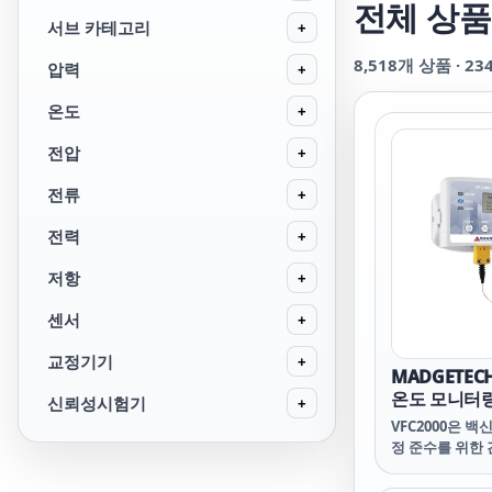
전체 상품
서브 카테고리
+
8,518
개 상품 ·
23
압력
+
온도
+
전압
+
전류
+
전력
+
저항
+
센서
+
교정기기
+
MADGETECH
온도 모니터
신뢰성시험기
+
VFC2000은 백
정 준수를 위한
루션입니다.