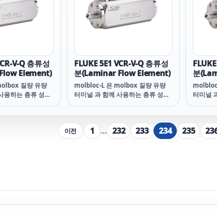
와 대형 동심원 bore
molbloc 몸체와 대형 동심원 bore
molbl
를 사용합니다.
를 사용
 VCR-V-Q 층류성
FLUKE 5E1 VCR-V-Q 층류성
FLUKE
Flow Element)
분(Laminar Flow Element)
분(Lam
 molbox 질량 유량
molbloc-L 은 molbox 질량 유량
molblo
 사용하는 층류 성분
터미널 과 함께 사용하는 층류 성분
터미널 
w element)입니다.
(laminar flow element)입니다.
(lamin
유량 경로는 피스톤과
Molbloc 의 유량 경로는 피스톤과
Molbl
에 딱 맞는 동심원 구
molbloc 몸체에 딱 맞는 동심원 구
molbl
1
…
232
233
234
235
23
이전
방향 환형 갭입니다.
멍 사이의 길이 방향 환형 갭입니다.
멍 사이
변화시켜 서로 다른
간격의 크기를 변화시켜 서로 다른
간격의 
위를 얻습니다. 고유량
molbloc 범위를 얻습니다. 고유량
molbl
)을 위해서는 대형
범위 (1E4 이상)을 위해서는 대형
범위 (1
와 대형 동심원 bore
molbloc 몸체와 대형 동심원 bore
molbl
를 사용합니다.
를 사용