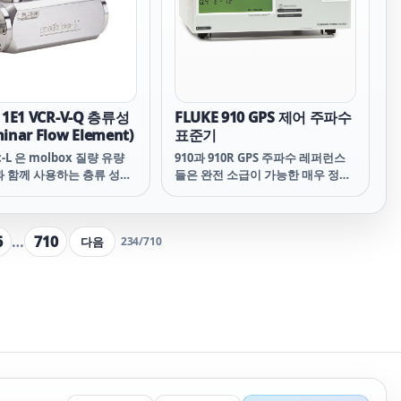
oc 몸체와 대형 동심원 bore
molbloc 몸체와 대형 동심원 bore
합니다.
를 사용합니다.
 1E1 VCR-V-Q 층류성
FLUKE 910 GPS 제어 주파수
inar Flow Element)
표준기
c-L 은 molbox 질량 유량
910과 910R GPS 주파수 레퍼런스
과 함께 사용하는 층류 성분
들은 완전 소급이 가능한 매우 정확
ar flow element)입니다.
한 GPS 주파수 표준들이며 정보 통
oc 의 유량 경로는 피스톤과
신과 교정 · 자동 시험 시스템을 포
oc 몸체에 딱 맞는 동심원 구
함한 다수의 응용 분야에 사용하기
6
…
710
다음
234
/
710
의 길이 방향 환형 갭입니다.
에 이상적입니다.
크기를 변화시켜 서로 다른
oc 범위를 얻습니다. 고유량
E4 이상)을 위해서는 대형
oc 몸체와 대형 동심원 bore
합니다.