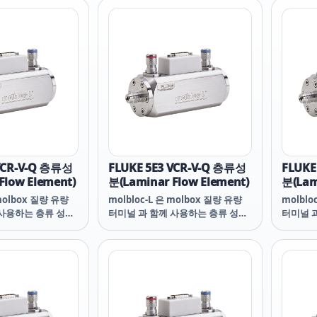
 VCR-V-Q 층류성
FLUKE 5E3 VCR-V-Q 층류성
FLUKE
Flow Element)
분(Laminar Flow Element)
분(Lam
 molbox 질량 유량
molbloc-L 은 molbox 질량 유량
molblo
 사용하는 층류 성분
터미널 과 함께 사용하는 층류 성분
터미널 
w element)입니다.
(laminar flow element)입니다.
(lamin
유량 경로는 피스톤과
Molbloc 의 유량 경로는 피스톤과
Molbl
에 딱 맞는 동심원 구
molbloc 몸체에 딱 맞는 동심원 구
molbl
방향 환형 갭입니다.
멍 사이의 길이 방향 환형 갭입니다.
멍 사이
변화시켜 서로 다른
간격의 크기를 변화시켜 서로 다른
간격의 
위를 얻습니다. 고유량
molbloc 범위를 얻습니다. 고유량
molbl
)을 위해서는 대형
범위 (1E4 이상)을 위해서는 대형
범위 (1