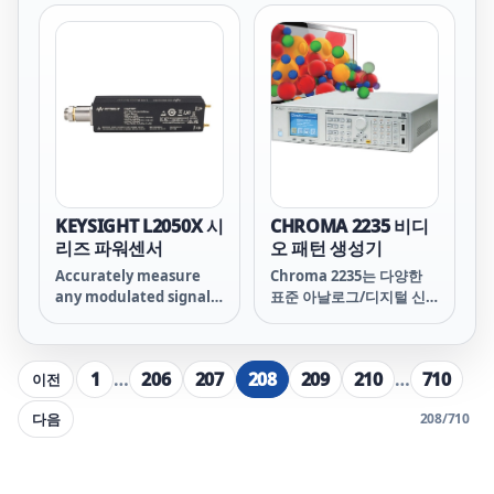
Technologies, Inc.
멀티미디어 재생 기술을 통
U/L2050/60 X-Series
합하여 디스플레이 품질 평
wide dynamic range
가 테스트를 위한 다목적
power sensors. The
모션 픽쳐를 제공하고 있습
USB/LAN connectivity
니다. 현재 및 향후 LCD 모
models come with a
니터/LCD TV/PDP/프로젝
wide dynamic range,
터 등의 멀티미디어 비디오
covering -70 to +26
테스트 요구 사항을 충족할
dBm. This sensor offers
수 있는 고해상도 테스트
very accurate and
품질과 다중 출력 지원 기
repeatable power
능을 갖추고 있습니다.
KEYSIGHT L2050X 시
CHROMA 2235 비디
measurements for any
리즈 파워센서
오 패턴 생성기
modulated signal and
Accurately measure
Chroma 2235는 다양한
comes with a super-
any modulated signal
표준 아날로그/디지털 신
fast measurement
with the Keysight
호 출력 기능을 갖춘 프로
speed of 50,000
Technologies, Inc.
그래밍 가능한 비디오 패턴
readings/sec, which
U/L2050/60 X-Series
생성기입니다. 내장된 고속
enables higher
1
…
206
207
208
209
210
…
710
이전
wide dynamic range
그래픽 엔진은 다양한 해상
manufacturing
power sensors. The
도의 디스플레이 장치에 표
throughput. Users can
다음
208
/
710
USB/LAN connectivity
준 테스트 신호와 패턴을
also save time and
models come with a
제공하여 현재와 미래의 연
reduce measurement
wide dynamic range,
구개발 및 테스트 애플리케
uncertainty with the
covering -70 to +26
이션을 위한 멀티미디어 디
internal zero and