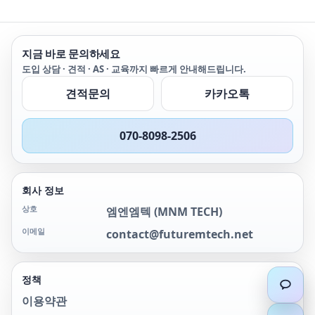
dBm. This sensor offers
스플레이 산업의 요구 사항
calibration function.
very accurate and
을 충족할 수 있습니다.
The U/L2050/60 X-Series
repeatable power
is supported by the
measurements for any
Keysight BenchVue
지금 바로 문의하세요
modulated signal and
software. BenchVue
도입 상담 · 견적 · AS · 교육까지 빠르게 안내해드립니다.
comes with a super-
makes it easy to
fast measurement
control your power
견적문의
카카오톡
speed of 50,000
meter to log data and
readings/sec, which
visualize
enables higher
measurements in a
070-8098-2506
manufacturing
wide array of display
throughput. Users can
options without any
also save time and
programming. Simply
reduce measurement
connect the sensor to
회사 정보
uncertainty with the
your PC installed
internal zero and
상호
BenchVue BV0007B
엠엔엠텍
(
MNM TECH
)
calibration function.
Power Meter/Sensor
이메일
contact@futuremtech.net
The U/L2050/60 X-Series
Control and Analysis
is supported by the
app to perform
Keysight BenchVue
average power
software. BenchVue
measurement and
정책
makes it easy to
analysis.
이용약관
control your power