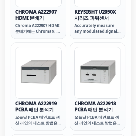
CHROMA A222907
KEYSIGHT U2050X
HDMI 분배기
시리즈 파워센서
Chroma A222907 HDMI
Accurately measure
분배기에는 Chroma의 비
any modulated signal
디오 패턴 생성기와 함께
with the Keysight
HDMI 신호 출력 인터페이
Technologies, Inc.
스를 사용하여 HDMI 신호
U/L2050/60 X-Series
에 대한 확장 테스트를 수
wide dynamic range
행할 수 있습니다.
power sensors. The
USB/LAN connectivity
models come with a
wide dynamic range,
covering -70 to +26
dBm. This sensor offers
very accurate and
repeatable power
CHROMA A222919
CHROMA A222918
measurements for any
PCBA 패턴 분석기
PCBA 패턴 분석기
modulated signal and
오늘날 PCBA 메인보드 생
오늘날 PCBA 메인보드 생
comes with a super-
산 라인의 테스트 방법은
산 라인의 테스트 방법은
fast measurement
주로 작업자의 판단에 의존
주로 작업자의 판단에 의존
speed of 50,000
하고 있습니다. 테스트는
하고 있습니다. 테스트는
readings/sec, which