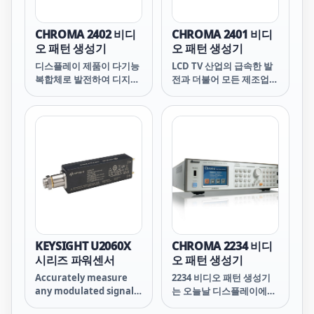
트 요건을 충족시킬 수 있
및 테스트 애플리케이션을
Power Meter/Sensor
는 최신 세대의 Chroma
위한 멀티미디어 디스플레
Control and Analysis
22XX 시리즈 비디오 패턴
이 산업의 요구 사항을 충
app to perform
CHROMA 2402 비디
CHROMA 2401 비디
생성기(*1)를 적용하면
족할 수 있습니다.
average power
오 패턴 생성기
오 패턴 생성기
PCBA 자동 테스트 시스템
measurement and
디스플레이 제품이 다기능
LCD TV 산업의 급속한 발
을 구성할 수 있습니다.
analysis.
복합체로 발전하여 디지털
전과 더불어 모든 제조업체
시대로 진화함에 따라, 모
는 고부가가치 제품 및 저
든 제조업체는 다양한 애플
비용 제품 생산 경쟁에 직
리케이션과 품질 수요를 충
면해 있으며, 이러한 요구
족시키기 위해 고부가가치
에 맞는 토탈 테스트 솔루
제품 및 저비용 제품을 생
션을 찾는 것이 최우선 과
산하는 경쟁에 직면해 있습
제가 되었습니다.
니다. 이러한 요구를 충족
하기 위한 토탈 테스트 솔
루션을 찾는 것이 최우선
과제가 되었습니다.
KEYSIGHT U2060X
CHROMA 2234 비디
시리즈 파워센서
오 패턴 생성기
Accurately measure
2234 비디오 패턴 생성기
any modulated signal
는 오늘날 디스플레이에서
with the Keysight
모션 픽쳐를 수행하기 위해