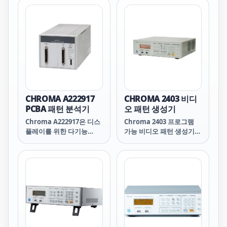
"주관적"이며 작업자가 장
"주관적"이며 작업자가 장
enables higher
시간 작업할 때 정확도가
시간 작업할 때 정확도가
manufacturing
저하됩니다. 또한 패널을
저하됩니다. 또한 패널을
throughput. Users can
DUT에 따라 변경해야 하
DUT에 따라 변경해야 하
also save time and
기 때문에 패널 구매 비용
기 때문에 패널 구매 비용
reduce measurement
과 소비 비용 또한 생산원
과 소비 비용 또한 생산원
uncertainty with the
가 증가의 큰 원인이었습니
가 증가의 큰 원인이었습니
internal zero and
다.
다.
calibration function.
The U/L2050/60 X-Series
is supported by the
CHROMA A222917
CHROMA 2403 비디
Keysight BenchVue
PCBA 패턴 분석기
오 패턴 생성기
software. BenchVue
Chroma A222917은 디스
Chroma 2403 프로그램
makes it easy to
플레이를 위한 다기능
가능 비디오 패턴 생성기는
control your power
PCBA 메인보드 신호 테스
사용자에게 고성능 저비용
meter to log data and
트 장치입니다. 초고속
테스트 솔루션을 제공하며
visualize
LVDS(저전압 차동 신호)를
디지털 비디오 신호 인터페
measurements in a
이미지 신호 분석 코어로
이스 테스트에 적합한 기기
wide array of display
사용하여 효율성 높고 안정
입니다. 내장된 고속 그래
options without any
적인 테스트 품질을 제공합
픽 엔진은 다양한 해상도의
programming. Simply
니다. 현재와 미래의 멀티
디스플레이 장치에 표준 테
connect the sensor to
미디어 디스플레이 산업에
스트 신호와 패턴을 제공하
your PC installed
PCBA 메인보드 자동 테스
여 현재와 미래의 연구개발
BenchVue BV0007B