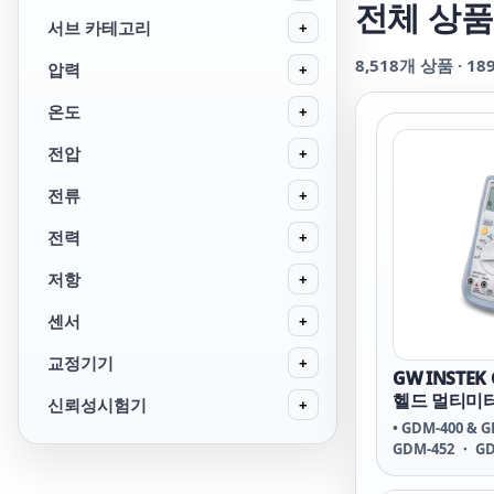
전체 상품
서브 카테고리
+
8,518
개 상품 ·
18
압력
+
온도
+
전압
+
전류
+
전력
+
저항
+
센서
+
교정기기
+
GW INSTEK
헬드 멀티미
신뢰성시험기
+
• GDM-400 & G
GDM-452 ・ GD
・ GDM-357 ・
397 ・ GDM-39