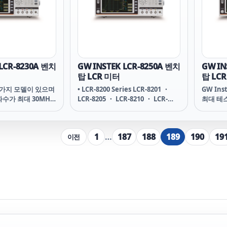
DUT의 특성을 최적으로 해석할 수
DUT의
있습니다. 동시에 USB 장치 / RS-
있습니다.
232C / 핸들러 및 GPIB와 같은 표준
232C /
인터페이스의 전체 범위를 통해 사
인터페이
용자는 추가 하드웨어 투자 비용에
용자는 
대한 걱정 없이 가장 친숙한 인터페
대한 걱
이스로 장비를 제어할 수 있습니다.
이스로 
 LCR-8230A 벤치
GW INSTEK LCR-8250A 벤치
GW IN
또한 이 시리즈는 그래픽 모드에서
또한 이
탑 LCR 미터
탑 LC
작동할 때 USB 저장 기능도 제공합
작동할 때
 5가지 모델이 있으며
니다. 측정된 특성 곡선과 DUT 값은
• LCR-8200 Series LCR-8201 ・
니다. 측
GW In
수가 최대 30MHz
후속 분석을 위해 저장됩니다.
LCR-8205 ・ LCR-8210 ・ LCR-
후속 분
최대 테스
의 고주파 LCR 미
8220 ・ LCR-8230
인 새로운
00을 출시합니다. 전체
터 ~ L
 컬러 디스플레이를
시리즈는
1
…
187
188
189
190
19
이전
정 정확도(0.08%)
채택하고 
 측정 결과는 선택한
가 특징
라 수치 또는 그래픽
측정 모
 있으므로 사용자는
으로 표
 최적으로 해석할 수
DUT의
USB 장치 / RS-
있습니다.
및 GPIB와 같은 표준
232C /
체 범위를 통해 사
인터페이
드웨어 투자 비용에
용자는 
 가장 친숙한 인터페
대한 걱