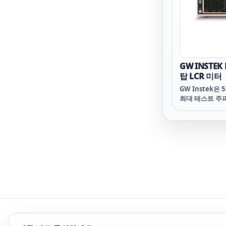
GW INSTEK
탑 LCR 미터
GW Instek은
최대 테스트 주파
인 새로운 시리즈
터 ~ LCR-82
시리즈는 7인치
채택하고 높은 측
가 특징입니다.
측정 모드에 따
으로 표시될 수
DUT의 특성을
있습니다. 동시에 
232C / 핸들러 
인터페이스의 전
용자는 추가 하
대한 걱정 없이