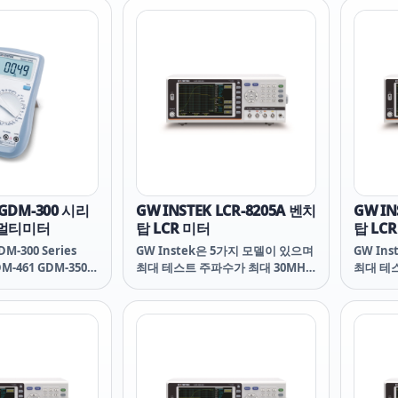
 GDM-300 시리
GW INSTEK LCR-8205A 벤치
GW IN
 멀티미터
탑 LCR 미터
탑 LC
DM-300 Series
GW Instek은 5가지 모델이 있으며
GW In
M-461 GDM-350B
최대 테스트 주파수가 최대 30MHz
최대 테스
 GDM-360 ・ GDM-
인 새로운 시리즈의 고주파 LCR 미
인 새로운
8
터 ~ LCR-8200을 출시합니다. 전체
터 ~ L
시리즈는 7인치 컬러 디스플레이를
시리즈는
채택하고 높은 측정 정확도(0.08%)
채택하고 
가 특징입니다. 측정 결과는 선택한
가 특징
측정 모드에 따라 수치 또는 그래픽
측정 모
으로 표시될 수 있으므로 사용자는
으로 표