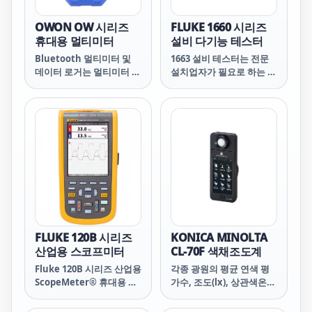
OWON OW 시리즈
FLUKE 1660 시리즈
휴대용 멀티미터
설비 다기능 테스터
Bluetooth 멀티미터 및
1663 설비 테스터는 전문
데이터 로거는 멀티미터 기
설치업자가 필요로 하는 완
능과 Bluetooth 연결을
전한 기능과 고급 측정 기
결합합니다. 측정된 값을
능을 제공합니다. 작고 가
무선으로 기록하고 기록하
벼우며(1.3kg 미만) 패딩
며 데이터를 차트나 표로
처리된 휴대용 및 허리 스
표시하여 쉽게 분석할 수
트랩이 함께 제공되어 취급
있습니다. 이 장치는 호환
이 편리합니다. 조작이 직
장치에서 실시간 모니터링
관적이고 모든 수준의 작업
및 원격 제어에 유용합니
자가 쉽게 익힐 수 있으므
다.
로 즉시 작업에 투입하여
모든 현지 규정에 따라 빠
르고 효율적으로 테스트할
수 있습니다. RCD 및 루프
FLUKE 120B 시리즈
KONICA MINOLTA
테스트를 위한 켜기/끄기
산업용 스코프미터
CL-70F 색채조도계
전환 가능한 자동 시작 및
Fluke 120B 시리즈 산업용
각종 광원의 평균 연색 평
자체 테스트와 같은 추가
ScopeMeter® 휴대용 오
가수, 조도(lx), 상관색온도
기능은 시간을 절약하고 결
실로스코프
(K), 색도(xy)의 측정 및 표
과에 대한 확신을 줍니다.
시가 가능합니다.