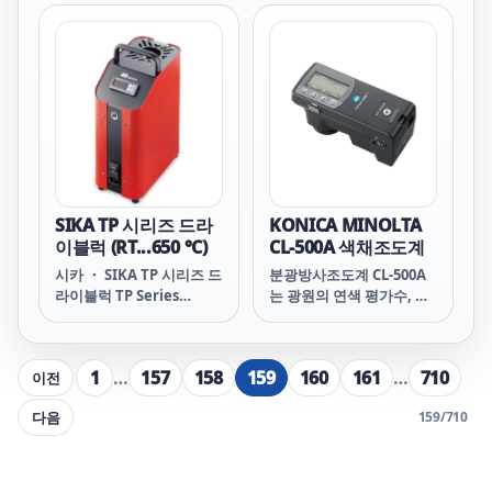
정, 적외선온도(IR)교정, 표
극치 · 주파장 · 색순도를 측
면온도(SU)교정의 추가기
정하는 색채조도계입니다.
능 가능 RTD, TC등 피교정
표준 부속품인 소프트웨어
센서의 신호측정을 위한 측
를 사용하면 측정 데이터를
정모듈 장착가능 네트워크
엑셀로 직접 읽어들여 자유
통신을 이용 핸드폰, PC 에
롭게 처리할 수 있을 뿐만
서 장비상태 확인가능 특허
아니라, LED 자동 랭크 분
받은 스페셜아답터 사용시
류, JIS 상관 색온도의 계측
안정도 ±0.005 ℃
· 표시, 다점 측정(최대 30
점) 시스템의 구축 등을 간
단히 수행할 수 있습니다.
SIKA TP 시리즈 드라
KONICA MINOLTA
이블럭 (RT...650 °C)
CL-500A 색채조도계
시카 ・ SIKA TP 시리즈 드
분광방사조도계 CL-500A
라이블럭 TP Series
는 광원의 연색 평가수, 상
Temperature
관 색온도, 색도, 조도(JIS
calibrator
일반형 AA급), 암소시 조
도, 삼자극치, 주파장, 색순
1
…
157
158
159
160
161
…
710
이전
도, 피크 파장, 분광방사조
도값(360nm~780nm
다음
159
/
710
1nm 간격：외부 출력에
한함)의 측정이 가능한 분
광방사조도계입니다.