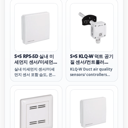
Easy connection to
compressed air
through 6 mm quick-
connector Can be used
as portable as well as
stationary instrument
Particle sizes from 0.1 -
5.0 &mu;m (depending
on model) Optional
integrated 5” touch
S+S RPS-SD 실내 미
S+S KLQ-W 덕트 공기
screen with
세먼지 센서/미세먼지
질 센서/컨트롤러
센서 포함 습도, 온도,
(VOC)
실내 미세먼지 센서/미세
KLQ-W Duct air quality
미세먼지(PM), CO2
먼지 센서 포함 습도, 온도,
sensors/ controllers
미세먼지(PM), CO2
(VOC)