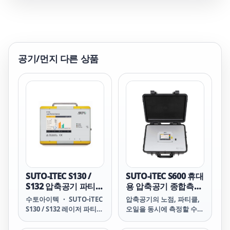
공기/먼지
다른 상품
SUTO-ITEC S130 /
SUTO-iTEC S600 휴대
S132 압축공기 파티클
용 압축공기 종합측정
카운터
기
수토아이텍 ・ SUTO-iTEC
압축공기의 노점, 파티클,
S130 / S132 레이저 파티클
오일을 동시에 측정할 수
카운터 S130 / S132 LASER
있는 휴대용 압축공기 순도
PARTICLE COUNTER
검사 장비입니다.