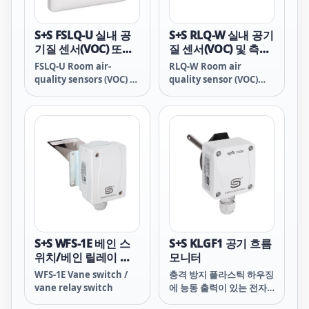
S+S FSLQ-U 실내 공
S+S RLQ-W 실내 공기
기질 센서(VOC) 또는
질 센서(VOC) 및 측정
측정 변환기
변환기
FSLQ-U Room air-
RLQ-W Room air
quality sensors (VOC) or
quality sensor (VOC)
measuring transducers
and measuring
transducer
S+S WFS-1E 베인 스
S+S KLGF1 공기 흐름
위치/베인 릴레이 스
모니터
위치
WFS-1E Vane switch /
충격 방지 플라스틱 하우징
vane relay switch
에 능동 출력이 있는 전자
RHEASGARD® KLGF 덕