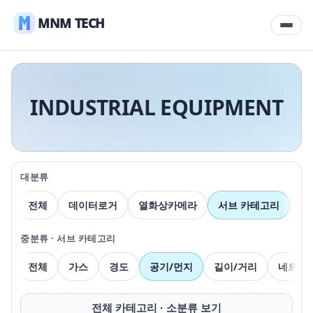
MNM TECH
INDUSTRIAL EQUIPMENT
대분류
전체
데이터로거
열화상카메라
서브 카테고리
압
중분류 · 서브 카테고리
전체
가스
경도
공기/먼지
길이/거리
네트워
전체 카테고리 · 소분류 보기