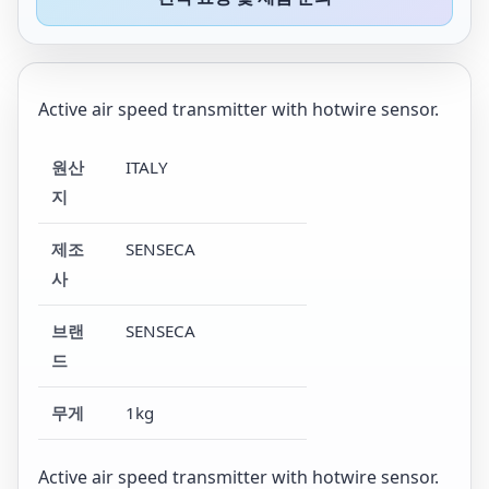
Active air speed transmitter with hotwire sensor.
원산
ITALY
지
제조
SENSECA
사
브랜
SENSECA
드
무게
1kg
Active air speed transmitter with hotwire sensor.