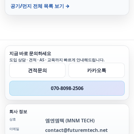
트 공기 흐름 트랜스미터,
공기/먼지
전체 목록 보기 →
선택적으로 디스플레이 포
함/미포함, 유속(m/s) 결정
용. 측정 변환기는 측정된
값을 0-10V의 표준 신호로
변환합니다.
지금 바로 문의하세요
도입 상담 · 견적 · AS · 교육까지 빠르게 안내해드립니다.
견적문의
카카오톡
070-8098-2506
회사 정보
상호
엠엔엠텍
(
MNM TECH
)
이메일
contact@futuremtech.net