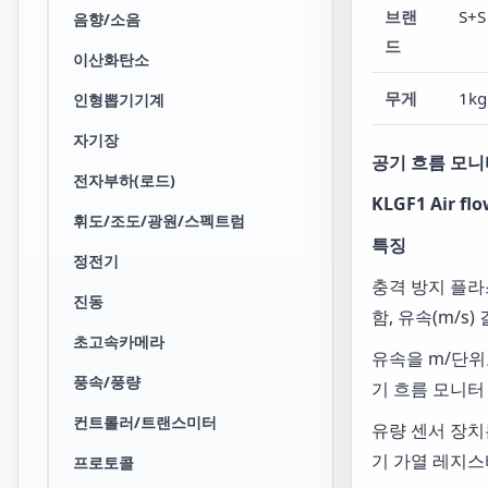
브랜
S+S
음향/소음
드
이산화탄소
무게
1kg
인형뽑기기계
자기장
공기 흐름 모니
전자부하(로드)
KLGF1 Air fl
휘도/조도/광원/스펙트럼
특징
정전기
충격 방지 플라
진동
함, 유속(m/s
초고속카메라
유속을 m/단위로
풍속/풍량
기 흐름 모니터
컨트롤러/트랜스미터
유량 센서 장치는
기 가열 레지스
프로토콜