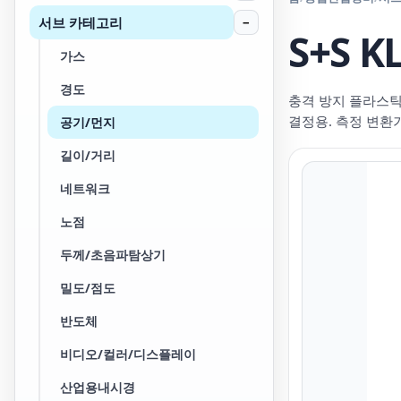
서브 카테고리
−
S+S 
가스
경도
충격 방지 플라스틱 
결정용. 측정 변환기
공기/먼지
길이/거리
네트워크
노점
두께/초음파탐상기
밀도/점도
반도체
비디오/컬러/디스플레이
산업용내시경