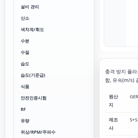
설비 관리
산소
색차계/휘도
수분
수질
습도
충격 방지 플라
습도(기준급)
함, 유속(m/s
식품
원산
GE
안전인증시험
지
RF
제조
S+S
유량
사
위상/RPM/주파수