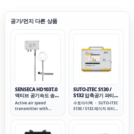
공기/먼지
다른 상품
SENSECA HD103T.0
SUTO-ITEC S130 /
액티브 공기속도 송신
S132 압축공기 파티클
기
카운터
Active air speed
수토아이텍 ・ SUTO-iTEC
transmitter with
S130 / S132 레이저 파티클
hotwire sensor.
카운터 S130 / S132 LASER
PARTICLE COUNTER
Easy connection to
compressed air