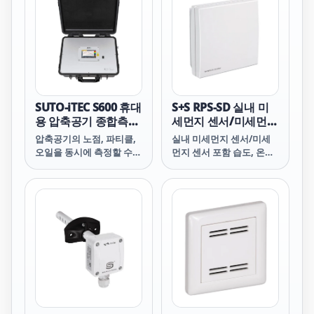
through 6 mm quick-
connector Can be used
as portable as well as
stationary instrument
Particle sizes from 0.1 -
5.0 &mu;m (depending
on model) Optional
integrated 5” touch
SUTO-iTEC S600 휴대
S+S RPS-SD 실내 미
screen with
용 압축공기 종합측정
세먼지 센서/미세먼지
기
센서 포함 습도, 온도,
압축공기의 노점, 파티클,
실내 미세먼지 센서/미세
미세먼지(PM), CO2
오일을 동시에 측정할 수
먼지 센서 포함 습도, 온도,
있는 휴대용 압축공기 순도
미세먼지(PM), CO2
검사 장비입니다.