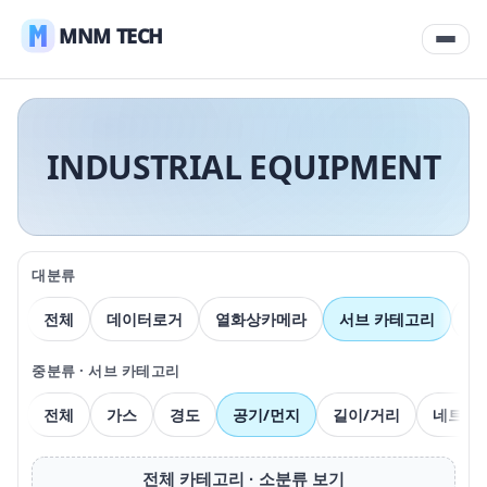
MNM TECH
INDUSTRIAL EQUIPMENT
대분류
전체
데이터로거
열화상카메라
서브 카테고리
압
중분류 · 서브 카테고리
전체
가스
경도
공기/먼지
길이/거리
네트워
전체 카테고리 · 소분류 보기