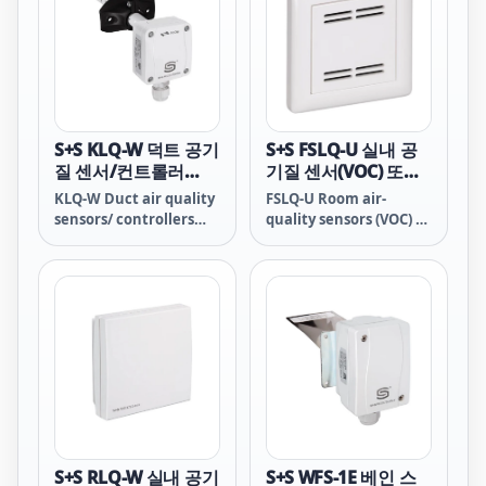
S+S KLQ-W 덕트 공기
S+S FSLQ-U 실내 공
질 센서/컨트롤러
기질 센서(VOC) 또는
(VOC)
측정 변환기
KLQ-W Duct air quality
FSLQ-U Room air-
sensors/ controllers
quality sensors (VOC) or
(VOC)
measuring transducers
S+S RLQ-W 실내 공기
S+S WFS-1E 베인 스