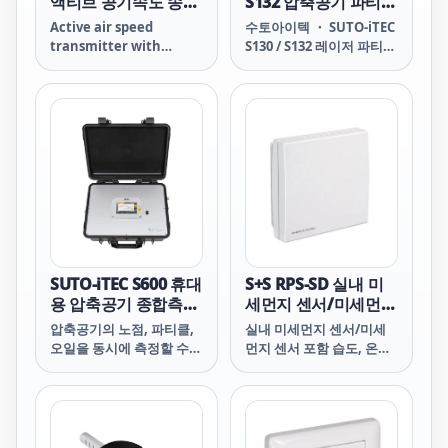
액티브 공기속도 송신
S132 압축공기 파티클
기
카운터
Active air speed
수토아이텍 ・ SUTO-iTEC
transmitter with
S130 / S132 레이저 파티클
hotwire sensor.
카운터 S130 / S132 LASER
PARTICLE COUNTER
Easy connection to
compressed air
through 6 mm quick-
connector Can be used
as portable as well as
stationary instrument
Particle sizes from 0.1 -
5.0 &mu;m (depending
on model) Optional
integrated 5” touch
SUTO-iTEC S600 휴대
S+S RPS-SD 실내 미
screen with
용 압축공기 종합측정
세먼지 센서/미세먼지
기
센서 포함 습도, 온도,
압축공기의 노점, 파티클,
실내 미세먼지 센서/미세
미세먼지(PM), CO2
오일을 동시에 측정할 수
먼지 센서 포함 습도, 온도,
있는 휴대용 압축공기 순도
미세먼지(PM), CO2
검사 장비입니다.