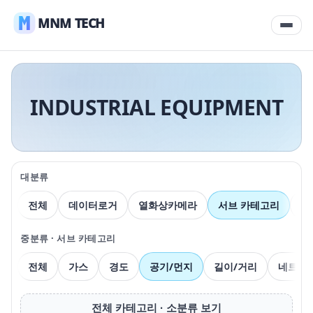
MNM TECH
INDUSTRIAL EQUIPMENT
대분류
전체
데이터로거
열화상카메라
서브 카테고리
압
중분류 · 서브 카테고리
전체
가스
경도
공기/먼지
길이/거리
네트워
전체 카테고리 · 소분류 보기