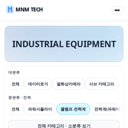
MNM TECH
INDUSTRIAL EQUIPMENT
대분류
전체
데이터로거
열화상카메라
서브 카테고리
압
중분류 · 전력
전체
파워서플라이
클램프 전력계
전력계(파워미터)
전체 카테고리 · 소분류 보기