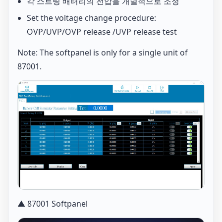
각 스트링 배터리의 전압을 개별적으로 조정
Set the voltage change procedure:
OVP/UVP/OVP release /UVP release test
Note: The softpanel is only for a single unit of
87001.
▲ 87001 Softpanel