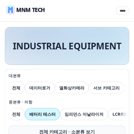
MNM TECH
INDUSTRIAL EQUIPMENT
대분류
전체
데이터로거
열화상카메라
서브 카테고리
압
중분류 · 저항
전체
배터리 테스터
임피던스 아날라이저
LCR미터
전체 카테고리 · 소분류 보기