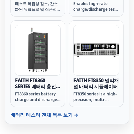
테스트 복잡성 감소, 간소
Enables high-rate
사 용도에 최적의 제품입니
화된 워크플로 및 직관적인
charge/discharge tests
다.
사용자 인터페이스를 통해
necessary for
배터리 테스트의 사용 편의
enhanced rapid
성을 한 차원 높였습니다.
charge/discharge
performance.
FAITH FT8360
FAITH FT8350 멀티채
SERIES 배터리 충전 &
널 배터리 시뮬레이터
방전 장비
FT8360 series battery
FT8350 series is a high-
charge and discharge
precision, multi-
equipment is a
channel, dual
professional charge
quadrant
배터리 테스터
전체 목록 보기 →
and discharge test
programmable battery
equipment specially
simulator. Voltage
developed for high
precision up to 0.01%
current/high power
F.S., support &mu;A