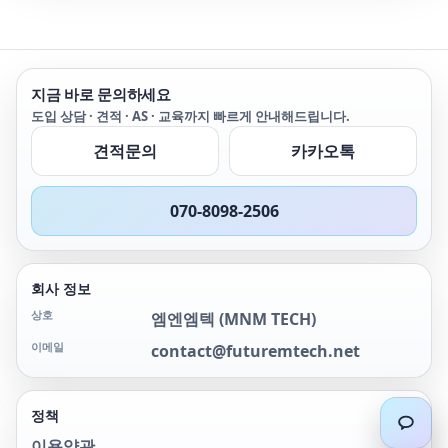
performance test. It is
level current
suitable for the
measurement: there
performance test
are up to 24 channels
evaluation, cycle life
in a device, and the
지금 바로 문의하세요
verification, product
channels are isolated
model selection and
from each other, which
도입 상담 · 견적 · AS · 교육까지 빠르게 안내해드립니다.
other applications of
is convenient for serial
견적문의
카카오톡
large-capacity lithium-
use of multiple
ion batteries and
channels. The
lithium-ion capacitors.
simulator supports
power supply
070-8098-2506
mode,static power
consumption test
function, charging
mode, discharge mode,
회사 정보
battery simulation,
상호
엠엔엠텍
(
MNM TECH
)
sequence test, pulse
function and multiple
이메일
contact@futuremtech.net
fault simulation (only A
series), which can not
only meet the
정책
requirements of BMS
test, but also meet the
이용약관