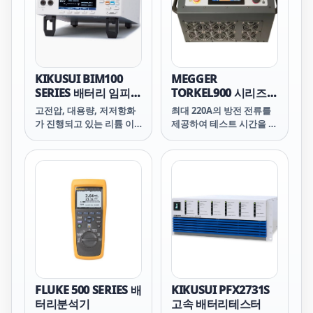
크 아이테크 IT5101H
솔루션(완전/반자동화) 고
IT5101E IT5101E ITECH
객 시설 배치에 맞춰 조정
ITECH IT5101E IT5101E아
다양한 안전 기능 자동 교
이테크 아이테크 IT5101E
정/검증 키트 성능 설계 편
IT5101 IT5101 ITECH
대 데크 설계: (a) 개방형 프
ITECH IT5101 IT5101 아
레임; (b) 오븐형 진공 형성
KIKUSUI BIM100
MEGGER
이테크 아이테크 IT5101
공정을 지원합니다. 검증된
SERIES 배터리 임피던
TORKEL900 시리즈
프로브/그리퍼 기술 안정
스 측정기
배터리 방전 시험 시스
고전압, 대용량, 저저항화
최대 220A의 방전 전류를
적인 형성 접촉 및 트레이
템
가 진행되고 있는 리튬 이
제공하여 테스트 시간을 단
설계 비정상 감지(극성/실
온 전지(배터리 팩)는 모바
축할 수 있습니다.
시간/접촉 루프 저항/데크
일 전자 기기 및 EV에서의
TORKEL 장치 또는 추가 부
채용뿐만 아니라 가정용 축
하 장치(TXL)를 추가하면
전지 및 각종 산업 기기 등
더 높은 전류를 사용할 수
다양한 용도로 확대되고 있
있습니다.
습니다. 배터리 임피던스
측정기 BIM1000 시리즈는
1kHz 교류 4단자법에 의한
저저항 측정기입니다. 측정
전압 최대
1000V(BIM1100)로 내부
저항과 전지 전압을 고속,
FLUKE 500 SERIES 배
KIKUSUI PFX2731S
고정밀도로 측정할 수 있습
터리분석기
고속 배터리테스터
니다. 2차 전지 제조 및 검