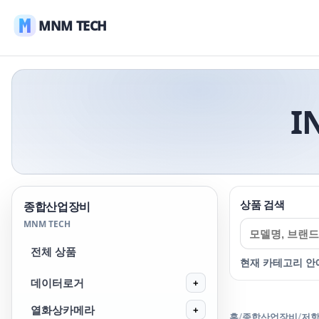
MNM TECH
I
상품 검색
종합산업장비
MNM TECH
전체 상품
현재 카테고리 안
데이터로거
+
열화상카메라
+
홈
/
종합산업장비
/
저