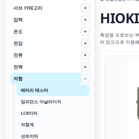
서브 카테고리
+
HIOK
압력
+
온도
+
측정용 프로브는 부
어 있으므로 이용해
전압
+
전류
+
전력
+
저항
−
배터리 테스터
임피던스 아날라이저
LCR미터
저항계
션트미터