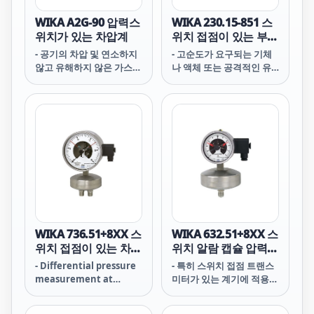
WIKA A2G-90 압력스
WIKA 230.15-851 스
위치가 있는 차압계
위치 접점이 있는 부르
동관 압력계
- 공기의 차압 및 연소하지
- 고순도가 요구되는 기체
않고 유해하지 않은 가스
나 액체 또는 공격적인 유
모니터링
체 및 환경
WIKA 736.51+8XX 스
WIKA 632.51+8XX 스
위치 접점이 있는 차압
위치 알람 캡슐 압력
게이지
게이지
- Differential pressure
- 특히 스위치 접점 트랜스
measurement at
미터가 있는 계기에 적용
measuring locations
가능
with very low