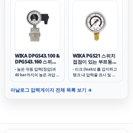
differential pressures,
for transparent,
gaseous, dry, clean, oil-
and grease-free media,
also in aggressive
environments
WIKA DPGS43.100 &
WIKA PGS21 스위치
DPGS43.160 스위치
접점이 있는 부르동관
접점이 있는 차압계
압력계
- 높은 작동 압력(정압)과
- 리크 (leaks) 를 감지하고
40 bar까지의 높은 과압 안
탱크 내 압력을 표시 및 모
전
니터링하기 위한 압력계
아날로그 압력게이지
전체 목록 보기 →