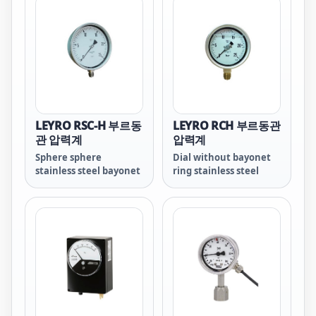
LEYRO RSC-H 부르동
LEYRO RCH 부르동관
관 압력계
압력계
Sphere sphere
Dial without bayonet
stainless steel bayonet
ring stainless steel