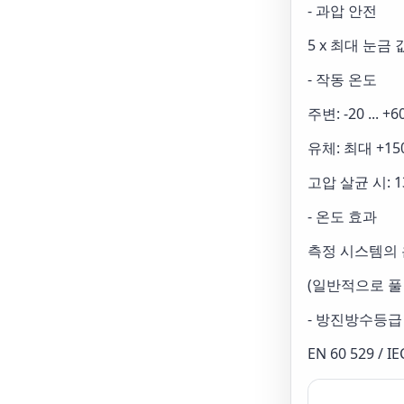
- 과압 안전
5 x 최대 눈금 값
- 작동 온도
주변: -20 ... +6
유체: 최대 +150
고압 살균 시: 13
- 온도 효과
측정 시스템의 온
(일반적으로 풀 스
- 방진방수등급
EN 60 529 / 