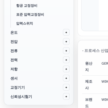
항공 교정장비
표준 압력교정장비
압력스위치
온도
+
전압
+
- 프로세스 산업
전류
+
전력
+
원산
GE
저항
+
지
센서
+
제조
WI
교정기기
사
+
신뢰성시험기
+
브랜
WI
드