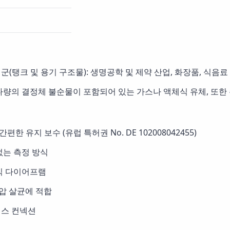
군(탱크 및 용기 구조물): 생명공학 및 제약 산업, 화장품, 식음료
 다량의 결정체 불순물이 포함되어 있는 가스나 액체식 유체, 또한
 간편한 유지 보수 (유럽 특허권 No. DE 102008042455)
없는 측정 방식
접식 다이어프램
및 고압 살균에 적합
세스 컨넥션