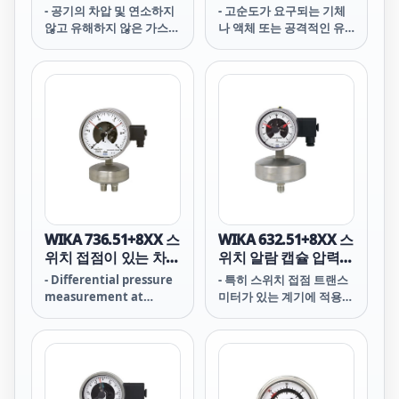
동관 압력계
- 공기의 차압 및 연소하지
- 고순도가 요구되는 기체
않고 유해하지 않은 가스
나 액체 또는 공격적인 유
모니터링
체 및 환경
WIKA 736.51+8XX 스
WIKA 632.51+8XX 스
위치 접점이 있는 차압
위치 알람 캡슐 압력
게이지
게이지
- Differential pressure
- 특히 스위치 접점 트랜스
measurement at
미터가 있는 계기에 적용
measuring locations
가능
with very low
differential pressures,
for transparent,
gaseous, dry, clean, oil-
and grease-free media,