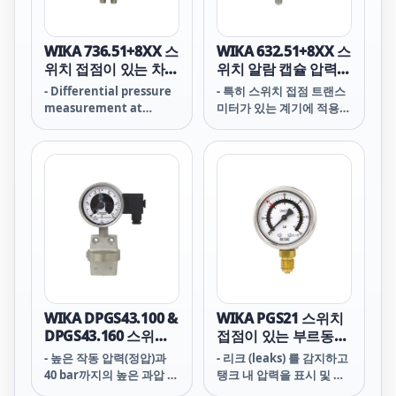
WIKA 736.51+8XX 스
WIKA 632.51+8XX 스
위치 접점이 있는 차압
위치 알람 캡슐 압력
게이지
게이지
- Differential pressure
- 특히 스위치 접점 트랜스
measurement at
미터가 있는 계기에 적용
measuring locations
가능
with very low
differential pressures,
for transparent,
gaseous, dry, clean, oil-
and grease-free media,
also in aggressive
environments
WIKA DPGS43.100 &
WIKA PGS21 스위치
DPGS43.160 스위치
접점이 있는 부르동관
접점이 있는 차압계
압력계
- 높은 작동 압력(정압)과
- 리크 (leaks) 를 감지하고
40 bar까지의 높은 과압 안
탱크 내 압력을 표시 및 모
전
니터링하기 위한 압력계