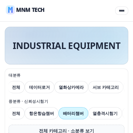
MNM TECH
INDUSTRIAL EQUIPMENT
대분류
전체
데이터로거
열화상카메라
서브 카테고리
압
중분류 · 신뢰성시험기
전체
항온항습챔버
배터리챔버
열충격시험기
신
전체 카테고리 · 소분류 보기