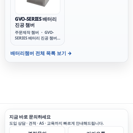
GVO-SERIES 배터리
진공 챔버
주문제작 챔버 ・ GVO-
SERIES 배터리 진공 챔버 2
차 전지용 전극을 진공 건
조시키는 장비입니다. In
배터리챔버
전체 목록 보기 →
Size (WxDxH mm) : 500
x 500 x 500mm Out Size
(WxDxH mm) : 900 x 650
x 1800mm Temp : Wait
ON/ Wait OFF Auto-Run
기능, 설정온도 저장기능.
Over Temperature
Limiter *자체 설계에 의
한 주문제작이 가능합니다.
지금 바로 문의하세요
도입 상담 · 견적 · AS · 교육까지 빠르게 안내해드립니다.