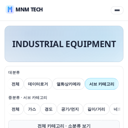
MNM TECH
INDUSTRIAL EQUIPMENT
대분류
전체
데이터로거
열화상카메라
서브 카테고리
압
중분류 · 서브 카테고리
전체
가스
경도
공기/먼지
길이/거리
네트워
전체 카테고리 · 소분류 보기